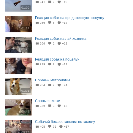
241
2
+19
01:00
Реакция собак на предстоящую прогулку
256
5
+18
01:12
Реакция собак на лай хозяина
299
2
+22
01:20
Реакция собак на поцелуй
219
2
+11
01:10
Собачьи метрономы
234
2
+24
01:01
Сонные плюхи
236
3
+13
00:41
Собачий босс остановил потасовку
405
76
+37
00:23