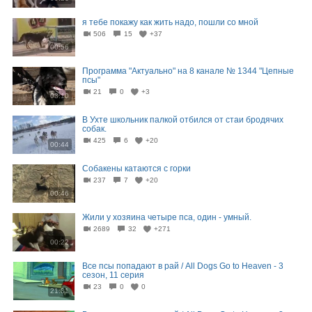
я тебе покажу как жить надо, пошли со мной
506
15
+37
00:56
Программа "Актуально" на 8 канале № 1344 "Цепные
псы"
21
0
+3
03:10
В Ухте школьник палкой отбился от стаи бродячих
собак.
425
6
+20
00:44
Собакены катаются с горки
237
7
+20
00:46
Жили у хозяина четыре пса, один - умный.
2689
32
+271
00:22
Все псы попадают в рай / All Dogs Go to Heaven - 3
сезон, 11 серия
23
0
0
21:31