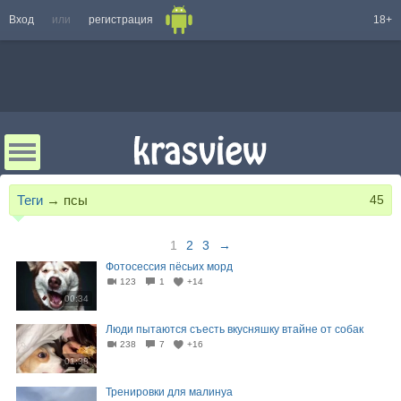
Вход
или
регистрация
18+
Теги
→
псы
45
1
2
3
→
Фотосессия пёсьих морд
123
1
+14
00:34
Люди пытаются съесть вкусняшку втайне от собак
238
7
+16
01:38
Тренировки для малинуа