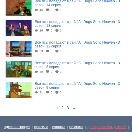
Все псы попадают в рай / All Dogs Go to Heaven - 3
сезон, 14 серия
45
0
0
21:32
Все псы попадают в рай / All Dogs Go to Heaven - 3
сезон, 13 серия
26
0
0
21:29
Все псы попадают в рай / All Dogs Go to Heaven - 3
сезон, 12 серия
23
0
0
21:30
Все псы попадают в рай / All Dogs Go to Heaven - 3
сезон, 8 серия
30
0
0
21:31
Все псы попадают в рай / All Dogs Go to Heaven - 3
сезон, 9 серия
31
0
0
21:30
1
2
3
→
администрация
правила
справка
реклама
для правообладателей
|
|
|
|
|