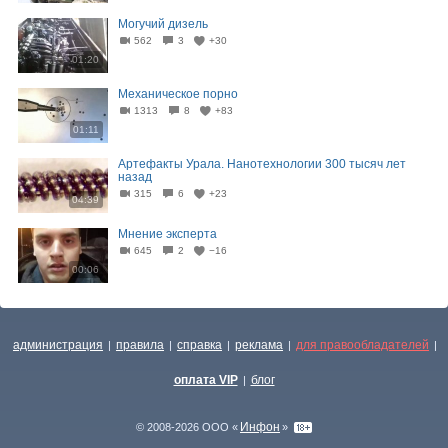
Могучий дизель
562
3
+30
01:20
Механическое порно
1313
8
+83
01:11
Артефакты Урала. Нанотехнологии 300 тысяч лет
назад
315
6
+23
04:39
Мнение эксперта
645
2
−16
00:06
администрация
правила
справка
реклама
для правообладателей
|
|
|
|
|
оплата VIP
блог
|
Инфон
© 2008-2026 ООО «
»