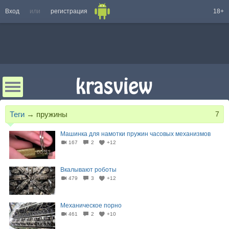
Вход
или
регистрация
18+
Теги
→
пружины
7
Машинка для намотки пружин часовых механизмов⁠⁠
167
2
+12
00:53
Вкалывают роботы
479
3
+12
00:18
Механическое порно
461
2
+10
00:32