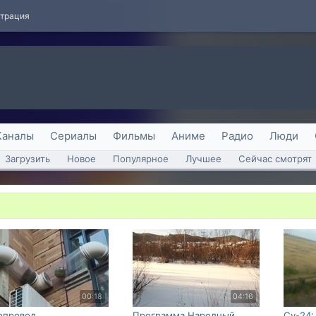
страция
Каналы
Сериалы
Фильмы
Аниме
Радио
Люди
Загрузить
Новое
Популярное
Лучшее
Сейчас смотрят
00:18
04:16
опровод
Программа Народный
Су-24: