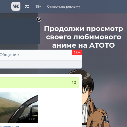
18+
Отключить рекламу
18+
Общение
10
03:11
 проход на