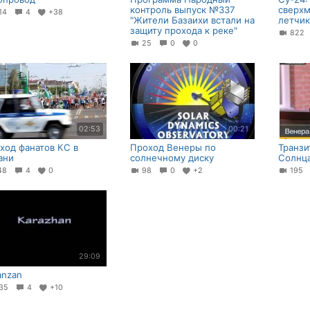
контроль выпуск №337
сверхм
14
4
+38
"Жители Базаихи встали на
летчик
защиту прохода к реке"
82
25
0
0
02:53
00:21
ход фанатов КС в
Проход Венеры по
Транзи
ани
солнечному диску
Солнц
48
4
0
98
0
+2
195
29:09
anzan
35
4
+10