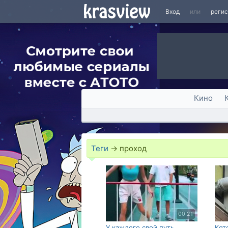
Вход
или
реги
Кино
Теги
→
проход
00:21
У каждого свой путь
Кот