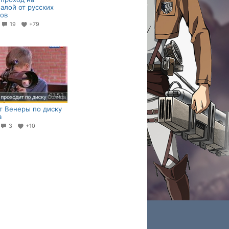
алой от русских
ов
2
19
+79
01:53
т Венеры по диску
а
3
+10