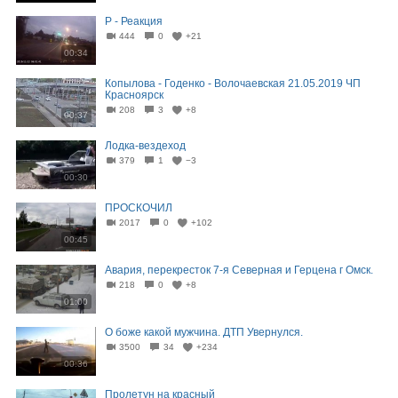
Р - Реакция
444
0
+21
00:34
Копылова - Годенко - Волочаевская 21.05.2019 ЧП
Красноярск
208
3
+8
00:37
Лодка-вездеход
379
1
−3
00:30
ПРОСКОЧИЛ
2017
0
+102
00:45
Авария, перекресток 7-я Северная и Герцена г Омск.
218
0
+8
01:00
О боже какой мужчина. ДТП Увернулся.
3500
34
+234
00:36
Пролетун на красный