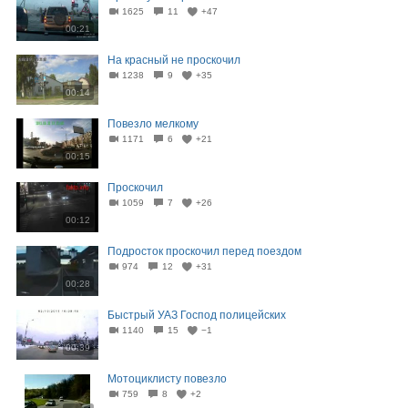
1625
11
+47
00:21
На красный не проскочил
1238
9
+35
00:14
Повезло мелкому
1171
6
+21
00:15
Проскочил
1059
7
+26
00:12
Подросток проскочил перед поездом
974
12
+31
00:28
Быстрый УАЗ Господ полицейских
1140
15
−1
00:39
Мотоциклисту повезло
759
8
+2