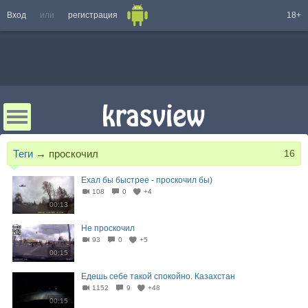
Вход
или
регистрация
18+
Теги
→
проскочил
16
Ехал бы быстрее - проскочил бы)
108
0
+4
00:13
Не проскочил
93
0
+5
00:15
Едешь себе такой спокойно. Казахстан
1152
9
+48
00:15