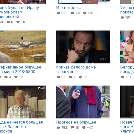
рный удар по Ирану
И о погоде ....
Умная 
гнозировал
показо
860
24
+18
иновский
161
40
5
+9
10:07
01:08
тернативное будущее...
приказ белого дома
Белору
та мира 2018-5800
(фрагмент)
погод
19
3
−2
95
7
+3
28
27:11
01:06
уда начнется большая
Прогноз на будущее
Новая 
на / Валентин
чего Н
792
18
+47
асонов
Ультим