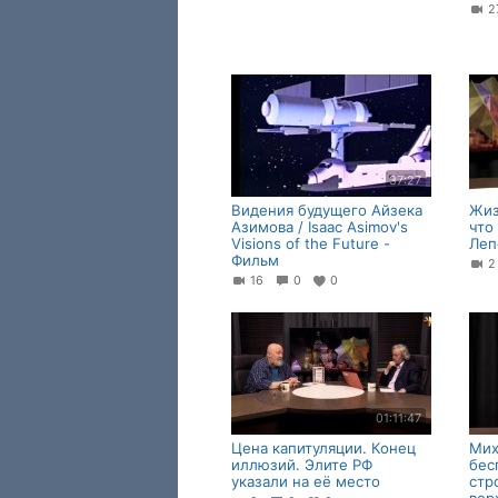
37:27
Видения будущего Айзека
Жиз
Азимова / Isaac Asimov's
что
Visions of the Future -
Леп
Фильм
16
0
0
01:11:47
Цена капитуляции. Конец
Мих
иллюзий. Элите РФ
бес
указали на её место
стр