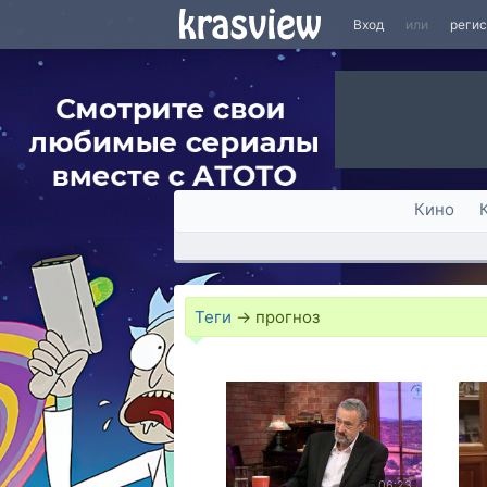
Вход
или
реги
Кино
Теги
→
прогноз
06:23