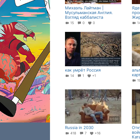
Михаэль Лайтман |
Яде
Мусульманская Англия.
про
Взгляд каббалиста
Жир
15
0
0
1
18:29
как умрёт Россия
аль
кар
14
1
+1
01:01
Russia in 2030
Отк
вой
418
7
+16
Кат