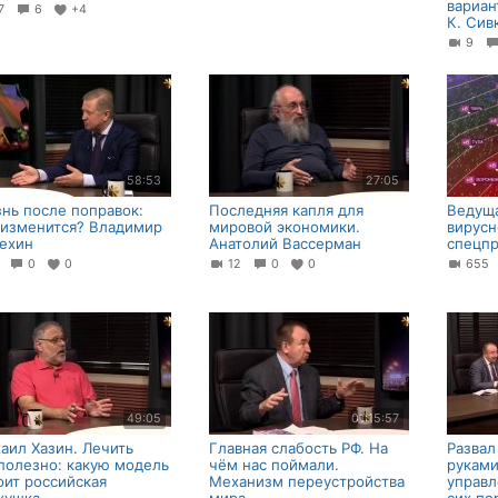
вариан
27
6
+4
К. Сив
9
58:53
27:05
нь после поправок:
Последняя капля для
Ведуща
 изменится? Владимир
мировой экономики.
вирусн
ехин
Анатолий Вассерман
спецпр
2
0
0
12
0
0
65
49:05
01:15:57
аил Хазин. Лечить
Главная слабость РФ. На
Разва
полезно: какую модель
чём нас пoймали.
руками
оит российская
Механизм переустройства
управл