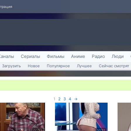
страция
Каналы
Сериалы
Фильмы
Аниме
Радио
Люди
Загрузить
Новое
Популярное
Лучшее
Сейчас смотрят
1
2
3
4
→
00:25
00:21