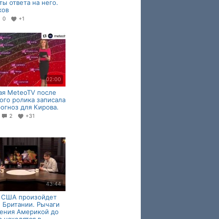
ты ответа на него.
ков
0
+1
02:00
я MeteoTV после
ого ролика записала
огноз для Кирова.
5
2
+31
43:44
л США произойдет
 Британии. Рычаги
ения Aмeрикoй до