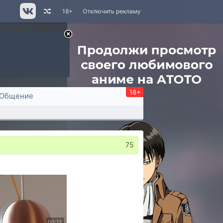
18+
Отключить рекламу
18+
Общение
75
00:12