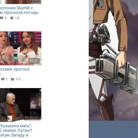
колонка Skymill с
м прогноза погоды
5
+3
00:27
сский прогноз
ы
4
1
+11
01:10:00
"Кузькина мать":
Е сказал Путин?
атум Западу и