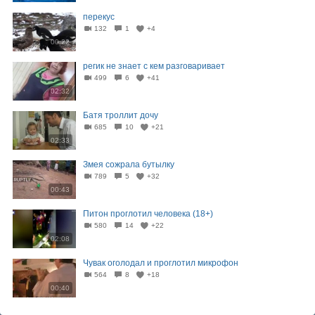
перекус
132
1
+4
00:22
регик не знает с кем разговаривает
499
6
+41
02:32
Батя троллит дочу
685
10
+21
02:33
Змея сожрала бутылку
789
5
+32
00:43
Питон проглотил человека (18+)
580
14
+22
02:08
Чувак оголодал и проглотил микрофон
564
8
+18
00:40