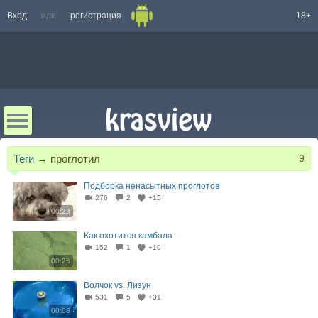
Вход
или
регистрация
18+
Теги
→
проглотил
9
Подборка ненасытных проглотов
276
2
+15
00:23
Как охотится камбала
152
1
+10
00:25
Волчок vs. Лизун
531
5
+31
00:08