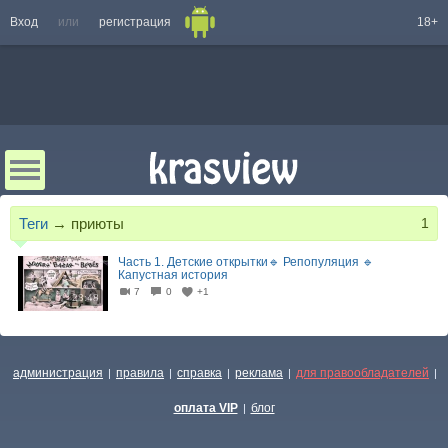
Вход
или
регистрация
18+
Теги
→
приюты
1
Часть 1. Детские открытки🔹 Репопуляция 🔹
Капустная история
7
0
+1
28:48
администрация
правила
справка
реклама
для правообладателей
|
|
|
|
|
оплата VIP
блог
|