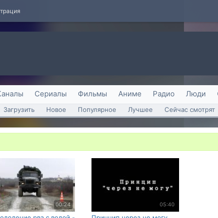
страция
Каналы
Сериалы
Фильмы
Аниме
Радио
Люди
Загрузить
Новое
Популярное
Лучшее
Сейчас смотрят
00:24
05:40
одоление рва с водой -
Принцип через не могу