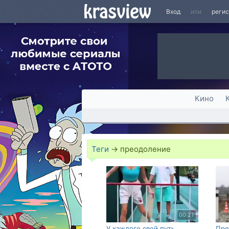
Вход
или
реги
Кино
Теги
→
преодоление
00:21
У каждого свой путь
Пре