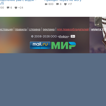
АЛ)
600
6
+17
200
6
+24
истрация
|
правила
|
справка
|
реклама
|
для правообладателей
|
оплата VI
© 2008-2026 ООО «
Инфон
»