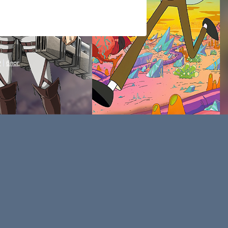
P
|
блог