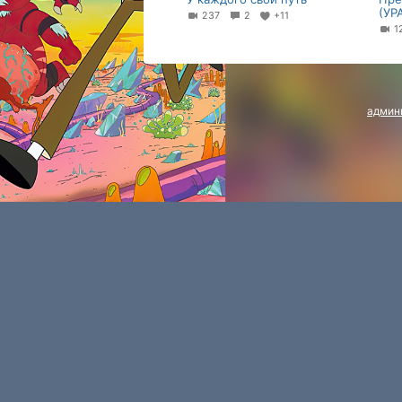
(УР
237
2
+11
1
админ