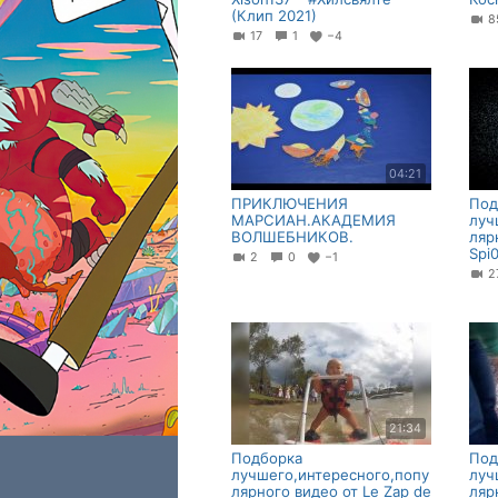
(Клип 2021)
17
1
−4
04:21
ПРИКЛЮЧЕНИЯ
Под
МАРСИАН.АКАДЕМИЯ
луч
ВОЛШЕБНИКОВ.
ляр
Spi
2
0
−1
2
21:34
Подборка
Под
лучшего,интересного,попу
луч
лярного видео от Le Zap de
ляр