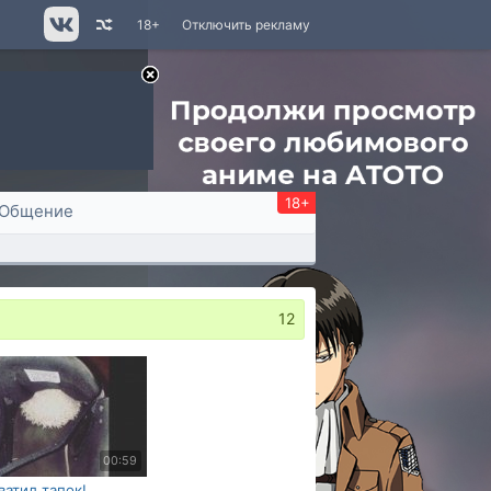
18+
Отключить рекламу
18+
Общение
12
00:59
ватил тапок!