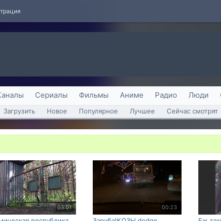
страция
Каналы
Сериалы
Фильмы
Аниме
Радио
Люди
Загрузить
Новое
Популярное
Лучшее
Сейчас смотрят
03:01
00:23
мическая республика
Заруба!КОЗЫ dodge
Еж зах