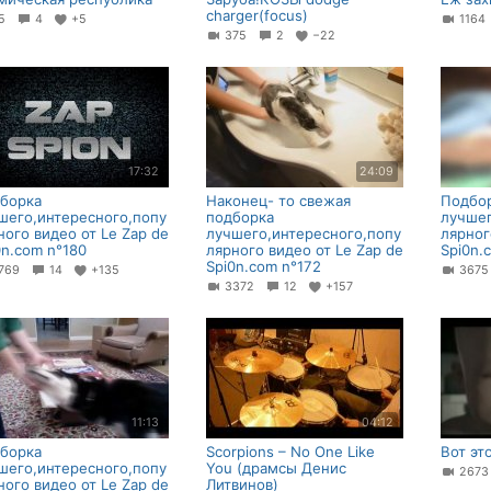
charger(focus)
85
4
+5
116
375
2
−22
17:32
24:09
борка
Наконец- то свежая
Подбо
шего,интересного,попу
подборка
лучшег
ного видео от Le Zap de
лучшего,интересного,попу
лярног
0n.com n°180
лярного видео от Le Zap de
Spi0n.
Spi0n.com n°172
769
14
+135
367
3372
12
+157
11:13
04:12
борка
Scorpions – No One Like
Вот эт
шего,интересного,попу
You (драмсы Денис
267
ного видео от Le Zap de
Литвинов)