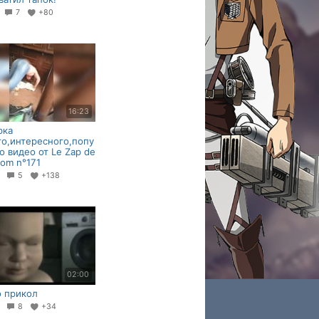
4
7
+80
16:23
рка
о,интересного,попу
о видео от Le Zap de
com n°171
5
5
+138
02:00
о прикол
3
8
+34