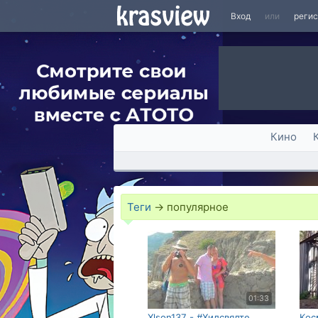
Вход
или
реги
Кино
Теги
→
популярное
01:33
Xlson137 - #Хилсвялте
Кос