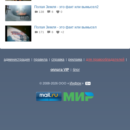
Полая Земля - это факт или вымысел2
138
6
0
02:25
Полая Земля - это факт или вымысел
171
6
+2
04:15
администрация
правила
справка
реклама
для правообладателей
|
|
|
|
|
оплата VIP
блог
|
Инфон
© 2008-2026 ООО «
»