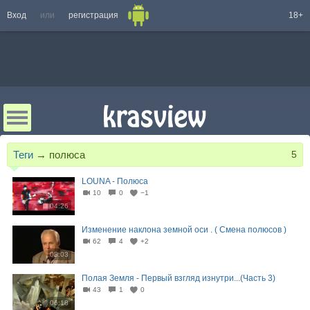
Вход
или
регистрация
18+
Теги
→
полюса
5
LOUNA - Полюса
10
0
−1
04:26
Изменение наклона земной оси . ( Смена полюсов )
62
4
+2
08:03
Полая Земля - Первый взгляд изнутри...(Часть 3)
43
1
0
06:18