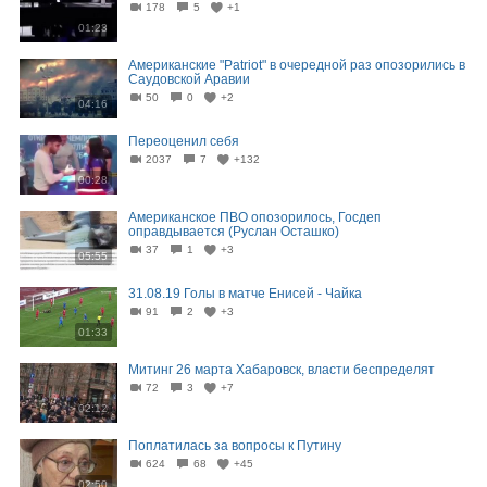
178
5
+1
01:23
Американские "Patriot" в очередной раз опозорились в
Саудовской Аравии
50
0
+2
04:16
Переоценил себя
2037
7
+132
00:28
Американское ПВО опозорилось, Госдеп
оправдывается (Руслан Осташко)
37
1
+3
05:55
31.08.19 Голы в матче Енисей - Чайка
91
2
+3
01:33
Митинг 26 марта Хабаровск, власти беспределят
72
3
+7
02:12
Поплатилась за вопросы к Путину
624
68
+45
02:50