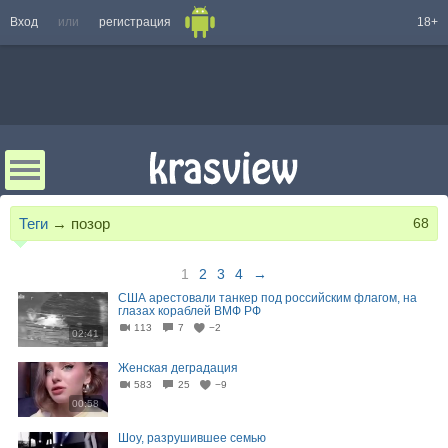
Вход
или
регистрация
18+
Теги
→
позор
68
1
2
3
4
→
США арестовали танкер под российским флагом, на
глазах кораблей ВМФ РФ
113
7
−2
02:41
Женская деградация
583
25
−9
00:58
Шоу, разрушившее семью