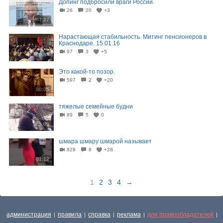
Допинг подбросили враги России.
26
20
+3
07:27
Нарастающая стабильность. Митинг пенсионеров в
Краснодаре. 15.01.16
97
3
+5
00:54
Это какой-то позор.
597
2
+20
00:05
тяжелые семейные будни
89
5
0
05:00
шмара шмару шмарой называет
829
8
+28
01:12
1
2
3
4
→
администрация
правила
справка
реклама
для правообладателей
|
|
|
|
|