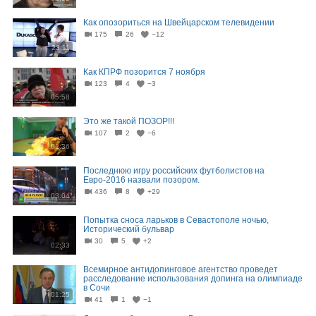
Как опозориться на Швейцарском телевидении
175
26
−12
23:11
Как КПРФ позорится 7 ноября
123
4
−3
05:58
Это же такой ПОЗОР!!!
107
2
−6
01:36
Последнюю игру российских футболистов на
Евро-2016 назвали позором.
436
8
+29
03:04
Попытка сноса ларьков в Севастополе ночью,
Исторический бульвар
30
5
+2
02:33
Всемирное антидопинговое агентство проведет
расследование использования допинга на олимпиаде
в Сочи
01:25
41
1
−1