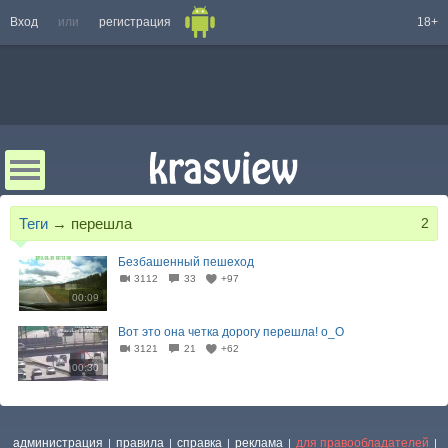
Вход
или
регистрация
18+
Теги
→
перешла
2
Безбашенный пешеход
3112
33
+97
00:09
Вот это она четка дорогу перешла! o_О
3121
21
+62
00:30
администрация
правила
справка
реклама
для правообладателей
|
|
|
|
|