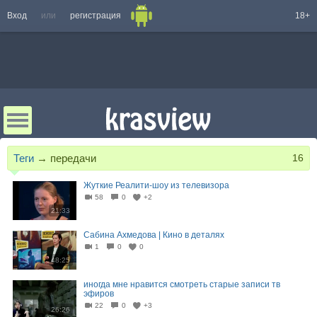
Вход
или
регистрация
18+
Теги
→
передачи
16
Жуткие Реалити-шоу из телевизора
58
0
+2
21:33
Сабина Ахмедова | Кино в деталях
1
0
0
48:25
иногда мне нравится смотреть старые записи тв
эфиров
22
0
+3
26:26