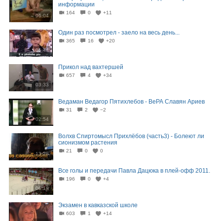
информации
164
0
+11
06:04
Один раз посмотрел - заело на весь день...
365
16
+20
05:44
Прикол над вахтершей
657
4
+34
03:33
Ведаман Ведагор Пятихлебов - ВеРА Славян Ариев
31
2
−2
02:54
Волхв Спиртомысл Прихлёбов (часть3) - Болеют ли
сионизмом растения
21
0
0
13:28
Все голы и передачи Павла Дацюка в плей-офф 2011.
196
0
+4
06:18
Экзамен в кавказской школе
603
1
+14