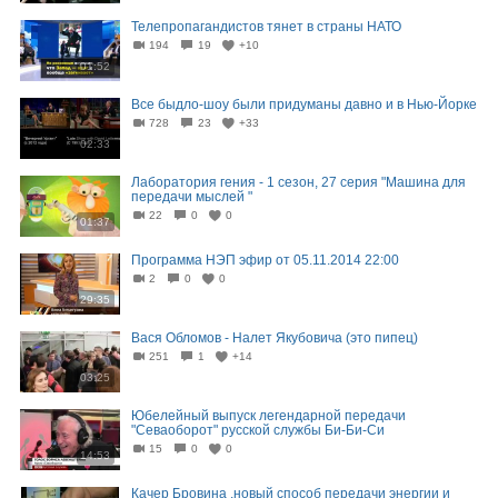
Телепропагандистов тянет в страны НАТО
194
19
+10
01:52
Все быдло-шоу были придуманы давно и в Нью-Йорке
728
23
+33
02:33
Лаборатория гения - 1 сезон, 27 серия "Машина для
передачи мыслей "
22
0
0
01:37
Программа НЭП эфир от 05.11.2014 22:00
2
0
0
29:35
Вася Обломов - Налет Якубовича (это пипец)
251
1
+14
03:25
Юбелейный выпуск легендарной передачи
"Севаоборот" русской службы Би-Би-Си
15
0
0
14:53
Качер Бровина ,новый способ передачи энергии и