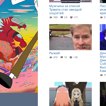
Мужчина за спиной
Пес
Трампа стал звездой
инж
соцсетей
кре
169
24
+11
01:00
Рыжий
Ден
Мус
410
13
+18
Дми
Соб
Выс
Кам
1
12:54