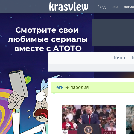
Вход
или
реги
Кино
Теги
→
пародия
00:25