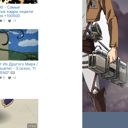
00 - Самые
тые кадры недели
я +100500
1
−7
12:54
т Из Другого Мира /
Quartet - 3 сезон, 11
"END"
0
+2
11:54