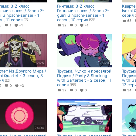
тама: 3-Z класс
Гинтама: 3-Z класс
Кварте
пачи-сэнсэя / 3-nen Z-
Гинпачи-сэнсэя / 3-nen Z-
Isekai 
 Ginpachi-sensei - 1
gumi Ginpachi-sensei - 1
серия
он, 11 серия
сезон, 10 серия
63
25
1
+1
32
0
+1
12:25
25:20
ртет Из Другого Мира /
Труська, Чулко и пресвятой
Труськ
ai Quartet - 3 сезон, 8
Подвяз / Panty & Stocking
Подвяз
ия
with Garterbelt - 2 сезон, 11
with Ga
серия
13 сер
69
0
+3
32
0
0
34
24:04
24:51