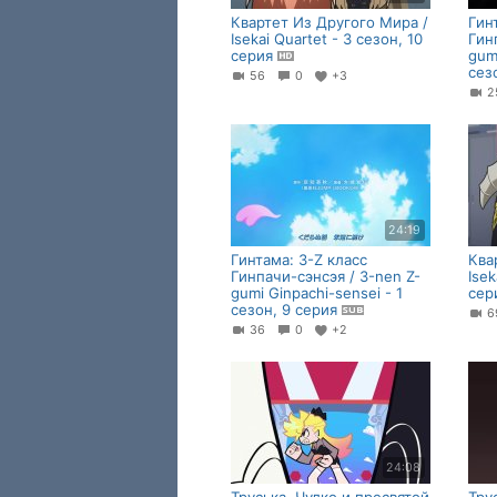
Квартет Из Другого Мира /
Гин
Isekai Quartet - 3 сезон, 10
Гин
серия
gumi
сез
56
0
+3
24:19
Гинтама: 3-Z класс
Ква
Гинпачи-сэнсэя / 3-nen Z-
Isek
gumi Ginpachi-sensei - 1
сер
сезон, 9 серия
36
0
+2
24:08