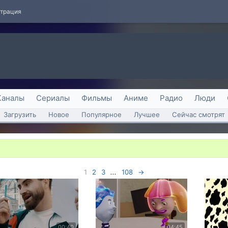
страция
Каналы
Сериалы
Фильмы
Аниме
Радио
Люди
Загрузить
Новое
Популярное
Лучшее
Сейчас смотрят
1
2
3
...
108
→
00:40
04:45