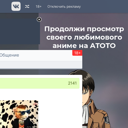
18+
Отключить рекламу
18+
Общение
2141
03:40