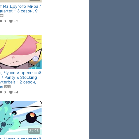
т Из Другого Мира /
Quartet - 3 сезон, 9
0
+3
25:38
а, Чулко и пресвятой
 / Panty & Stocking
rterbelt - 2 сезон,
ия
0
+4
24:06