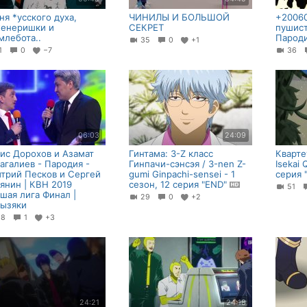
ня *усского духа,
ЧИНИЛЫ И БОЛЬШОЙ
+2006
енеришки и
СЕКРЕТ
пушис
млебота..
Пароди
35
0
+1
51
0
−7
36
06:03
24:09
ис Дорохов и Азамат
Гинтама: 3-Z класс
Кварте
агалиев - Пародия -
Гинпачи-сэнсэя / 3-nen Z-
Isekai 
трий Песков и Сергей
gumi Ginpachi-sensei - 1
серия 
янин | КВН 2019
сезон, 12 серия "END"
51
шая лига Финал |
29
0
+2
ызяки
18
1
+3
24:21
24:18