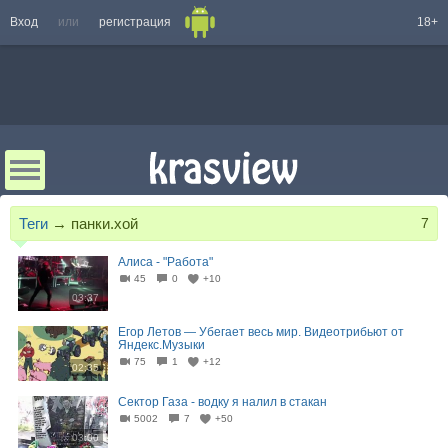
Вход
или
регистрация
18+
Теги
→
панки.хой
7
Алиса - "Работа"
45
0
+10
03:37
Егор Летов — Убегает весь мир. Видеотрибьют от
Яндекс.Музыки
75
1
+12
02:35
Сектор Газа - водку я налил в стакан
5002
7
+50
03:00