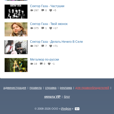
Сектор Газа - Частушки
297
0
+5
05:33
Сектор Газа - Твой звонок
375
1
+17
04:43
Сектор Газа - Делать Нечего В Селе
787
7
+71
02:50
Металкор по-русски
19
0
−1
03:45
администрация
правила
справка
реклама
для правообладателей
|
|
|
|
|
оплата VIP
блог
|
Инфон
© 2008-2026 ООО «
»