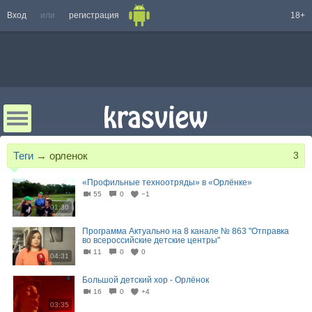
Вход
или
регистрация
18+
Теги
→
орленок
3
«Профильные техноотряды» в «Орлёнке»
55
0
−1
01:30
Программа Актуально на 8 канале № 863 "Отправка
во всероссийские детские центры"
11
0
0
04:31
Большой детский хор - Орлёнок
16
0
+4
03:35