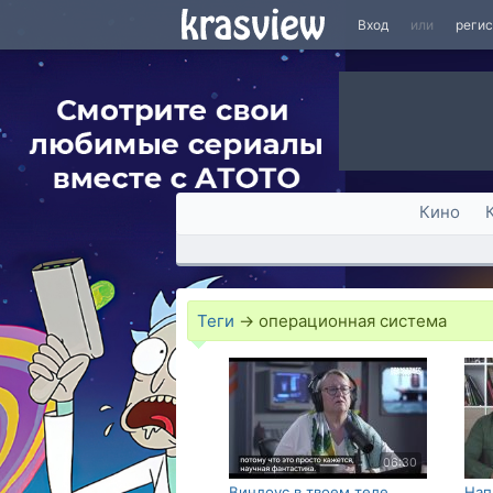
Вход
или
реги
Кино
Теги
→
операционная система
06:30
Виндоус в твоем теле.
Нап