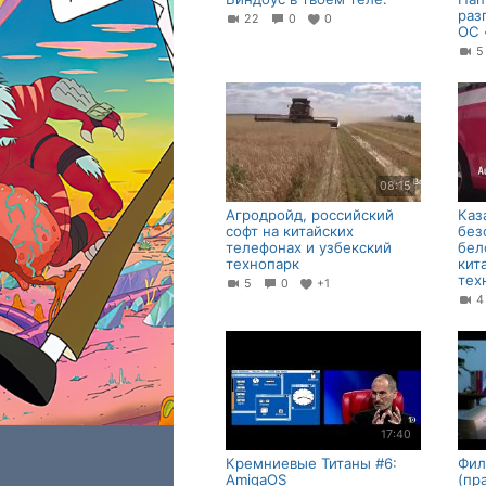
раз
22
0
0
ОС 
08:15
Агродройд, российский
Каз
софт на китайских
без
телефонах и узбекский
бел
технопарк
кит
тех
5
0
+1
17:40
Кремниевые Титаны #6:
Фил
AmigaOS
(пр