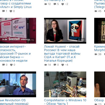
говор с создателями
Пылающ
12
5
−2
«Альт» и Simply Linux
(Teleg
5
1
0
45
06:15
11:59
ахская интернет-
Ломай Huawei - спасай
Кремни
опасность,
Россию! В чем наша
Morph
орусский IT-рынок и
выгода торговой войны
36
айская биржа —
США и Китая? (П.и.К
ноновости недели
Наталья Корецкая)
4
0
0
14
0
−4
01:31:36
39:57
ьм Revolution OS
CompsMaster о Windows 10
Обзор
авильный перевод)
- Обзор Часть 1
23