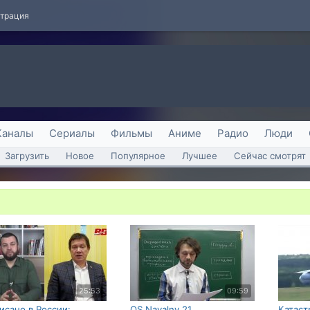
страция
Каналы
Сериалы
Фильмы
Аниме
Радио
Люди
Загрузить
Новое
Популярное
Лучшее
Сейчас смотрят
25:53
09:59
исано в России:
OS Navalny 21
Катаст