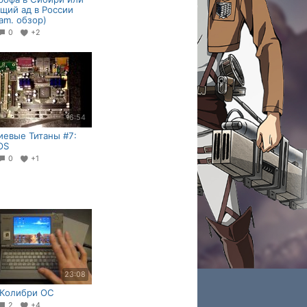
ий ад в России
ram. обзор)
0
+2
16:54
евые Титаны #7:
OS
0
+1
23:08
 Колибри ОС
2
+4