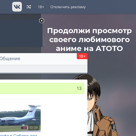
18+
Отключить рекламу
18+
Общение
13
10:39
рофа в Сибири или