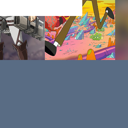
P
|
блог