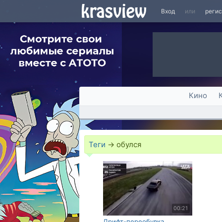
Вход
или
реги
Кино
Теги
→
обулся
00:21
Дрифт-переобувка