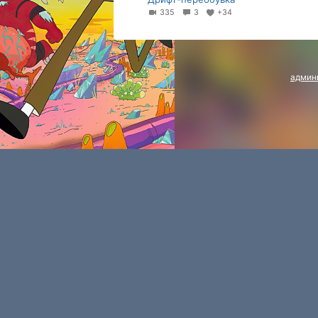
335
3
+34
админ