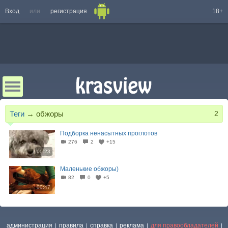
Вход
или
регистрация
18+
Теги
→
обжоры
2
Подборка ненасытных проглотов
276
2
+15
00:23
Маленькие обжоры)
82
0
+5
00:47
администрация
правила
справка
реклама
для правообладателей
|
|
|
|
|