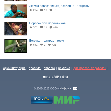
Люблю повеселиться, особенно - пожрать!
274
10
+3
02:00
Поросёнок и мороженное
562
11
+19
00:55
Богомол пожирает змею
641
1
+21
00:25
администрация
правила
справка
реклама
для правообладателей
|
|
|
|
|
оплата VIP
блог
|
Инфон
© 2008-2026 ООО «
»