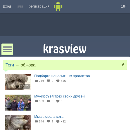
Вход
или
регистрация
18+
Теги
→
обжора
6
Подборка ненасытных проглотов
276
2
+15
00:23
Мужик съел трёх своих друзей
363
6
0
01:21
Мышь съела кота
949
7
+32
00:08