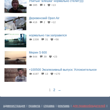
Убитый "алёшка" нормально стелит))))
395
9
+13
03:44
Деревенский Open Air
416
2
+12
01:08
нормально так заправился
1338
31
+58
01:40
Мерин S 600
644
39
+23
01:31
+100500 Эксклюзивный выпуск: Успокоительное
4197
13
+170
05:36
1
2
→
администрация
правила
справка
реклама
для правообладателей
|
|
|
|
|