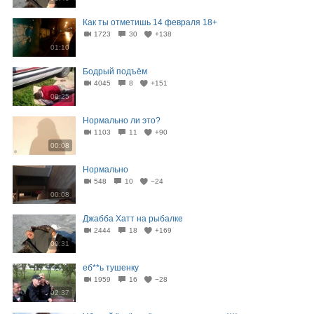
Как ты отметишь 14 февраля 18+
1723
30
+138
01:10
Бодрый подъём
4045
8
+151
00:25
Нормально ли это?
1103
11
+90
00:08
Нормально
548
10
−24
00:08
Джабба Хатт на рыбалке
2444
18
+169
00:31
еб**ь тушенку
1959
16
−28
02:37