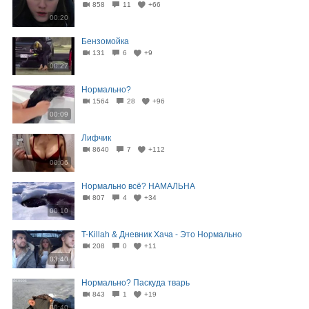
858
11
+66
00:20
Бензомойка
131
6
+9
00:27
Нормально?
1564
28
+96
00:09
Лифчик
8640
7
+112
00:06
Нормально всё? НАМАЛЬНА
807
4
+34
00:10
T-Killah & Дневник Хача - Это Нормально
208
0
+11
03:40
Нормально? Паскуда тварь
843
1
+19
00:40