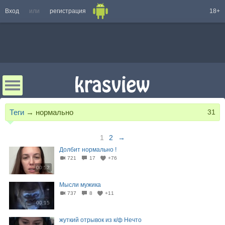
Вход
или
регистрация
18+
Теги
→
нормально
31
1
2
→
Долбит нормально !
721
17
+76
00:52
Мысли мужика
737
8
+11
00:15
жуткий отрывок из к/ф Нечто