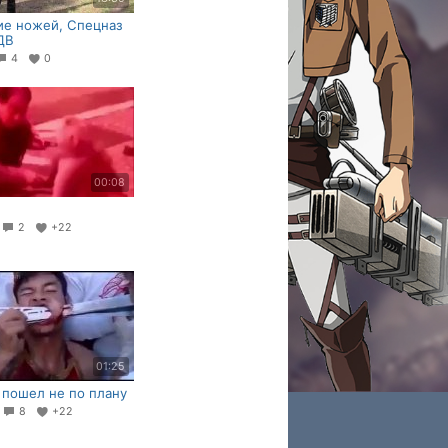
ие ножей, Спецназ
ДВ
4
0
00:08
7
2
+22
01:25
 пошел не по плану
4
8
+22