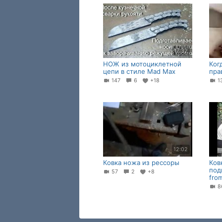
17:32
НОЖ из мотоциклетной
Ког
цепи в стиле Mad Max
пра
147
6
+18
1
12:02
Ковка ножа из рессоры
Ков
под
57
2
+8
from