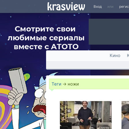
Вход
или
реги
Кино
Теги
→
ножи
00:19