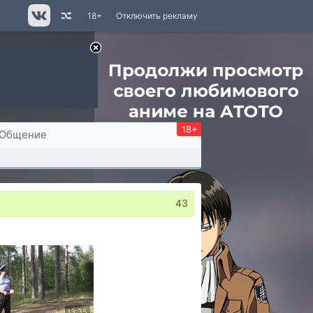
18+
Отключить рекламу
18+
Общение
43
13:35