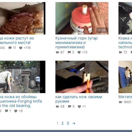
00:42
16:36
да ножи растут из
Кузнечный горн (угар
Ковка 
вильного места!
минимализма и
напиль
примитивизма)
techno
345
11
+119
87
2
+13
72
13:55
25:43
ка ножа из обоймы
как сделать нож своими
Метате
шипника-Forging knife
руками
186
 the old bearing.
58
0
+1
86
1
+9
1
2
3
→