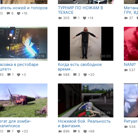
атель ножей и топоров
ТУРНИР ПО НОЖАМ В
Метан
ТЕХАСЕ
ГРУ, В
12
6
+16
305
1
+14
37
02:16
00:20
асовка в рестобаре
Когда есть свободное
NANI?
штет»
время .
53
45
1
+3
588
3
+20
01:46
00:46
егат для зомби-
Ножевой бой. Реальность
Ритуал
калипсиса
и фантазия.
53
20
7
+33
896
6
+66