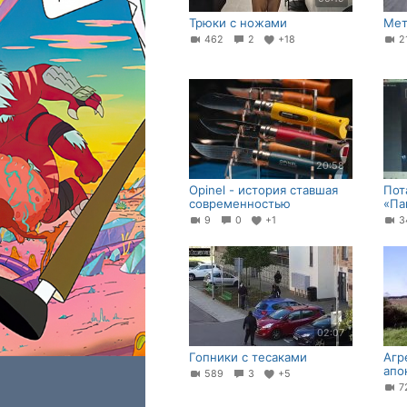
Трюки с ножами
Мет
462
2
+18
2
20:58
Opinel - история ставшая
Пот
современностью
«Па
9
0
+1
3
02:07
Гопники с тесаками
Агр
апо
589
3
+5
7