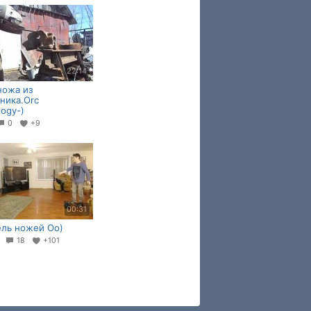
22:14
ножа из
ника.Orc
logy-)
0
+9
00:31
ль ножей Оо)
0
18
+101