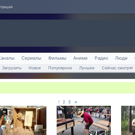
страция
Каналы
Сериалы
Фильмы
Аниме
Радио
Люди
Загрузить
Новое
Популярное
Лучшее
Сейчас смотрят
1
2
3
→
01:02
05:46