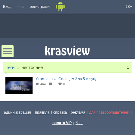
Вход
или
регистрация
18+
Теги
→
нестояние
1
Утомлённые Солнцем 2 за 5 секунд
464
3
0
01:56
администрация
правила
справка
реклама
для правообладателей
|
|
|
|
|
оплата VIP
блог
|