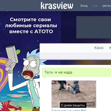
Вход
или
реги
Кино
Теги
→
не нада
00:07
Саша так не нада 8)))