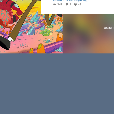
349
9
+9
админ