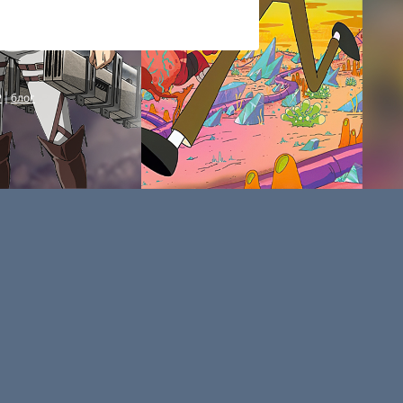
P
|
блог