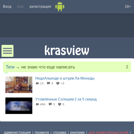
Вход
или
регистрация
18+
Теги
→
не знаю что еще написать
2
НедоАльенде и штурм Ла-Монеды
13
4
+3
06:28
Утомлённые Солнцем 2 за 5 секунд
464
3
0
01:56
администрация
правила
справка
реклама
для правообладателей
|
|
|
|
|