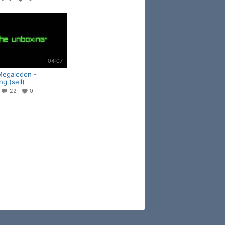
04:07
Megalodon -
g (sell)
3
22
0