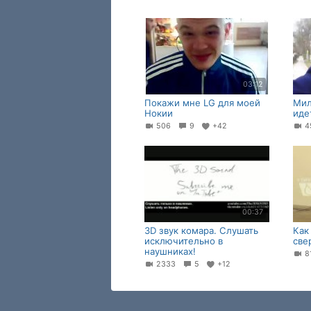
03:12
Покажи мне LG для моей
Мил
Нокии
иде
506
9
+42
4
00:37
3D звук комара. Слушать
Как
исключительно в
све
наушниках!
8
2333
5
+12