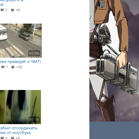
пе
2
+9
00:59
ки приводят к ЧМТ!
2
7
+30
00:06
забыл отсоединить
ки от ноутбука
0
+6