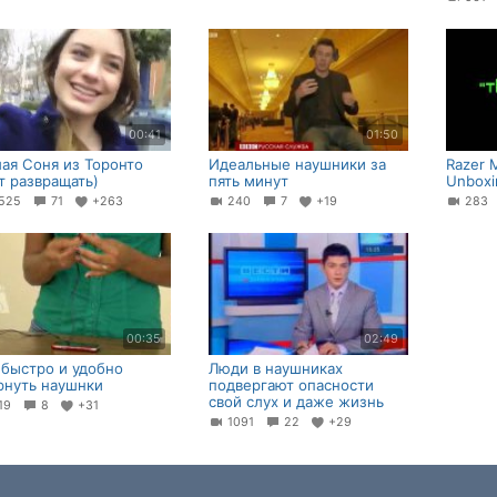
00:41
01:50
ая Соня из Торонто
Идеальные наушники за
Razer 
т развращать)
пять минут
Unboxin
525
71
+263
240
7
+19
28
00:35
02:49
 быстро и удобно
Люди в наушниках
рнуть наушнки
подвергают опасности
свой слух и даже жизнь
19
8
+31
1091
22
+29