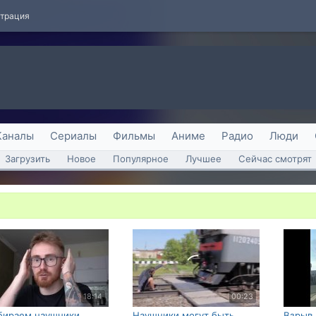
страция
Каналы
Сериалы
Фильмы
Аниме
Радио
Люди
Загрузить
Новое
Популярное
Лучшее
Сейчас смотрят
18:14
00:23
бираем наушники
Наушники могут быть
Взрыв 