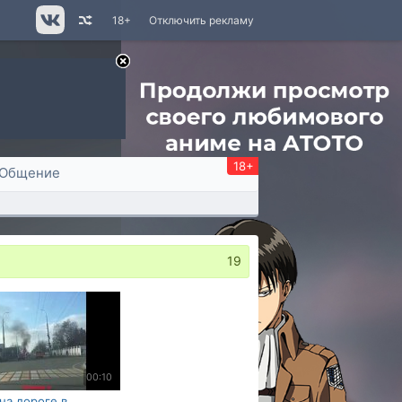
18+
Отключить рекламу
18+
Общение
19
00:10
на дороге в