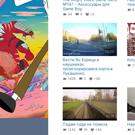
№147 – Аксессуары для
тюм
Game Boy
34
0
+3
00:20
Вести.Ru Курица в
Ког
наушниках
1
проигнорировала кортеж
Лукашенко.
1409
5
+36
00:18
Пздам пзда не помеха
Нау
1242
19
+44
6