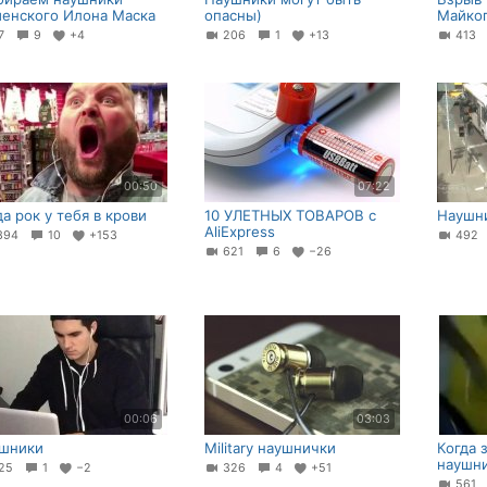
енского Илона Маска
опасны)
Майко
67
9
+4
206
1
+13
413
00:50
07:22
да рок у тебя в крови
10 УЛЕТНЫХ ТОВАРОВ с
Наушни
AliExpress
394
10
+153
49
621
6
−26
00:06
03:03
шники
Military наушнички
Когда 
наушни
25
1
−2
326
4
+51
561