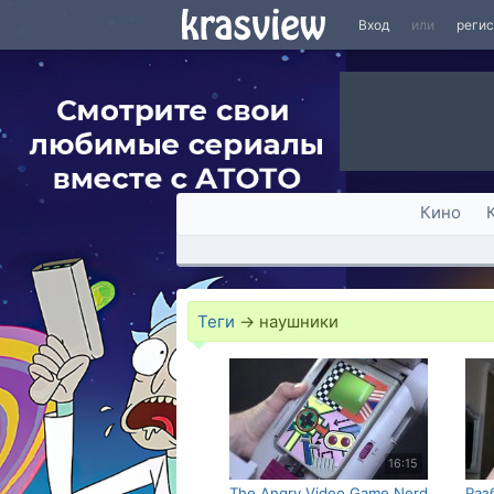
Вход
или
реги
Кино
Теги
→
наушники
16:15
The Angry Video Game Nerd
Раз