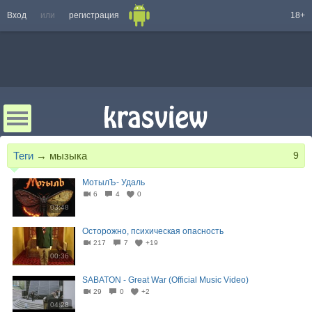
Вход
или
регистрация
18+
Теги
→
мызыка
9
МотылЪ- Удаль
6
4
0
03:48
Осторожно, психическая опасность
217
7
+19
00:36
SABATON - Great War (Official Music Video)
29
0
+2
04:28