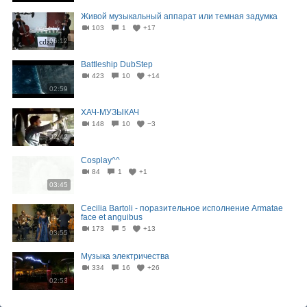
Живой музыкальный аппарат или темная задумка
103
1
+17
06:12
Battleship DubStep
423
10
+14
02:59
ХАЧ-МУЗЫКАЧ
148
10
−3
02:42
Cosplay^^
84
1
+1
03:45
Cecilia Bartoli - поразительное исполнение Armatae
face et anguibus
173
5
+13
03:55
Музыка электричества
334
16
+26
02:53