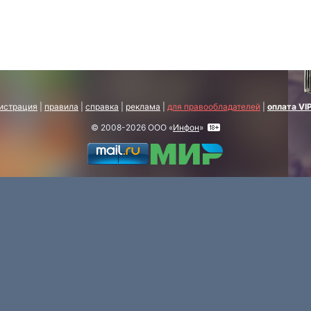
истрация
|
правила
|
справка
|
реклама
|
для правообладателей
|
оплата VI
© 2008-2026 ООО «
Инфон
»