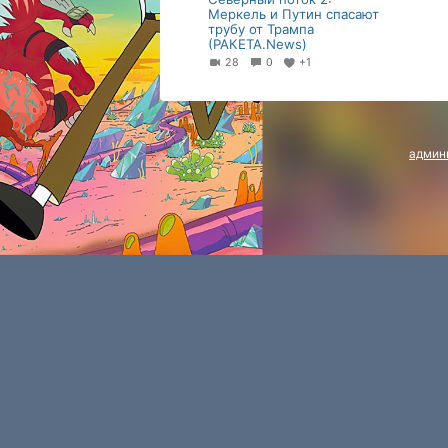
Меркель и Путин спасают
трубу от Трампа
(РАКЕТА.News)
28
0
+1
админ