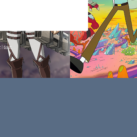
P
|
блог