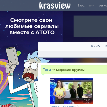
Вход
или
реги
Кино
Теги
→
морские круизы
05:10
Северный поток 2: