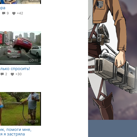
ора
3
9
+42
00:10
лько спросить!
2
+30
00:59
ик, помоги мне,
я я застряла