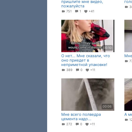
пришлите мне видео,
гол
пожалуйста
3
751
1
+41
00:10
О нет... Мне сказали, что
Мне
оно приедет в
7
неприметной упаковке!
389
0
+11
00:06
Мне всего полведра
А м
цемента надо...
1
272
0
+11