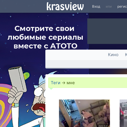
Вход
или
реги
Кино
Теги
→
мне
00:37