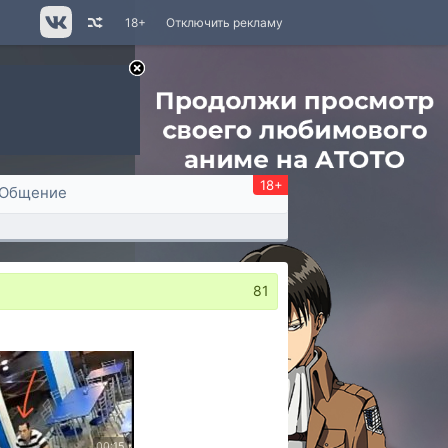
18+
Отключить рекламу
18+
Общение
81
00:15