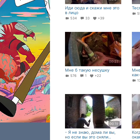
Иди сюда и скажи мне это
Тес
в лицо
5
534
33
+39
00:27
Мне б такую несушку
Мне
как
576
1
+22
1
00:15
- Я не знаю, дома ли вы,
Ког
но если вы это сняли..
ока