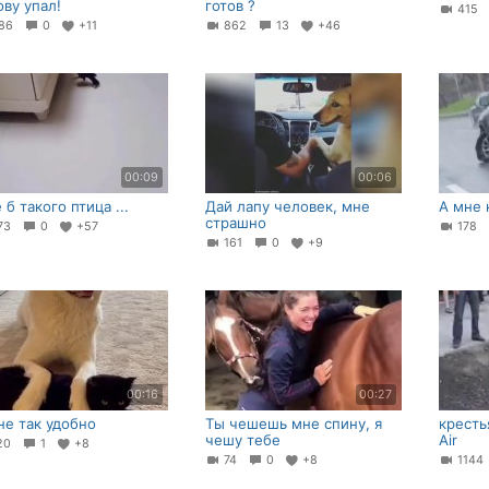
ову упал!
готов ?
415
86
0
+11
862
13
+46
00:09
00:06
 б такого птица ...
Дай лапу человек, мне
А мне
страшно
73
0
+57
178
161
0
+9
00:16
00:27
не так удобно
Ты чешешь мне спину, я
кресть
чешу тебе
Air
20
1
+8
74
0
+8
114