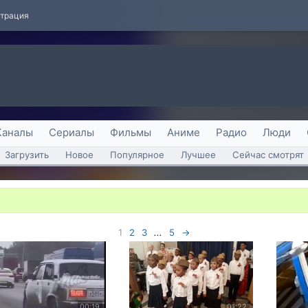
страция
Каналы
Сериалы
Фильмы
Аниме
Радио
Люди
Загрузить
Новое
Популярное
Лучшее
Сейчас смотрят
1
2
3
...
5
→
00:19
01:22