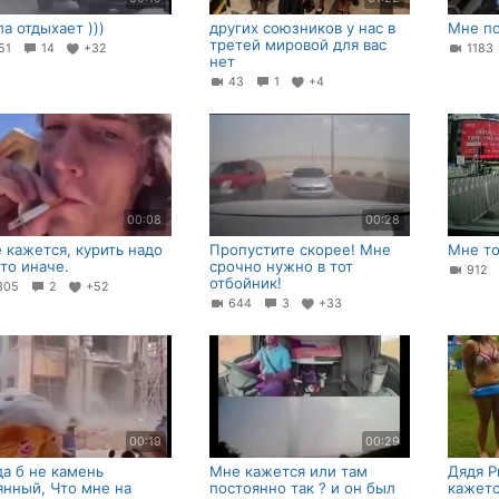
ла отдыхает )))
других союзников у нас в
Мне п
третей мировой для вас
51
14
+32
118
нет
43
1
+4
00:08
00:28
 кажется, курить надо
Пропустите скорее! Мне
Мне то
-то иначе.
срочно нужно в тот
912
отбойник!
305
2
+52
644
3
+33
00:19
00:29
да б не камень
Мне кажется или там
Дядя Р
янный, Что мне на
постоянно так ? и он был
кажетс