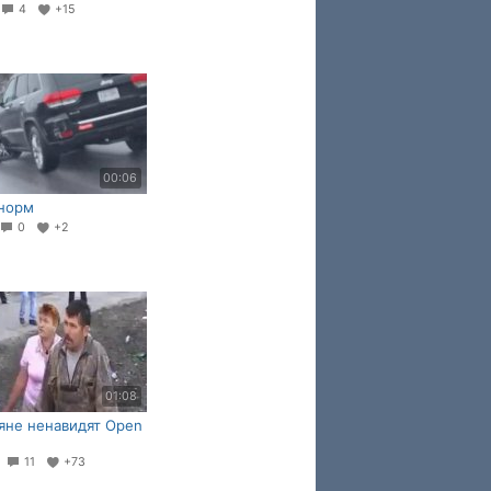
4
+15
00:06
 норм
0
+2
01:08
яне ненавидят Open
4
11
+73