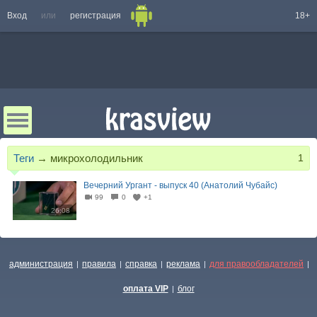
Вход
или
регистрация
18+
Теги
→
микрохолодильник
1
Вечерний Ургант - выпуск 40 (Анатолий Чубайс)
99
0
+1
26:08
администрация
правила
справка
реклама
для правообладателей
|
|
|
|
|
оплата VIP
блог
|