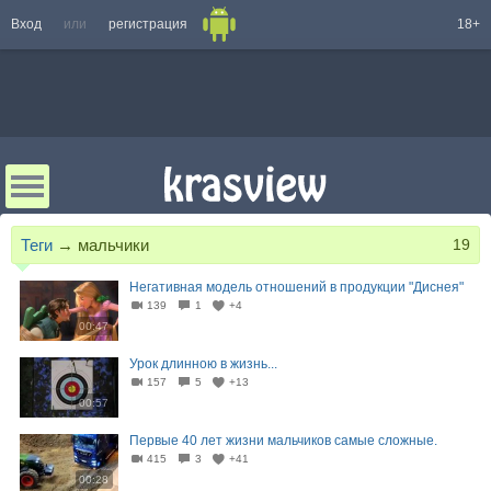
Вход
или
регистрация
18+
Теги
→
мальчики
19
Негативная модель отношений в продукции "Диснея"
139
1
+4
00:47
Урок длинною в жизнь...
157
5
+13
00:57
Первые 40 лет жизни мальчиков самые сложные.
415
3
+41
00:28