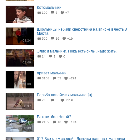
Котомальчики
100
6
+7
01:22
Школьницы избили сверстника на вписке в честь 8
Марта
520
16
+19
03:24
Элис и мальчики. Пока есть силы, надо жить.
14
1
0
02:46
привет мальчики
3108
53
−291
01:08
Борьба нанайских мальчиков)))
785
3
+119
03:37
Батскетбол Ногой?
2139
16
+104
00:39
017 Все как у зверей - Девочки направо, мальчики