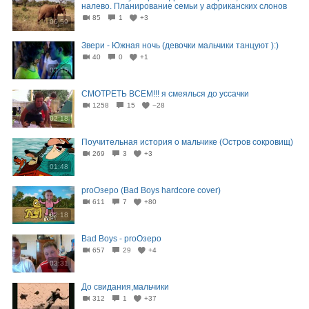
налево. Планирование семьи у африканских слонов
85
1
+3
06:59
Звери - Южная ночь (девочки мальчики танцуют ):)
40
0
+1
03:15
СМОТРЕТЬ ВСЕМ!!! я смеялься до уссачки
1258
15
−28
02:18
Поучительная история о мальчике (Остров сокровищ)
269
3
+3
01:48
proОзеро (Bad Boys hardcore cover)
611
7
+80
02:18
Bad Boys - proОзеро
657
29
+4
03:31
До свидания,мальчики
312
1
+37