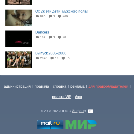
02:52
Ох уж эти дети, мужского пола!
895
3
+60
00:54
Dancers
167
3
+8
03:38
Выпуск 2005-2006
2076
14
−5
03:42
администрация
правила
справка
реклама
для правообладателей
|
|
|
|
|
оплата VIP
блог
|
Инфон
© 2008-2026 ООО «
»