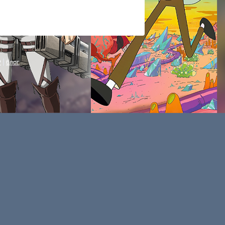
P
|
блог