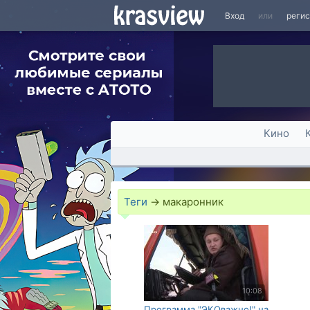
Вход
или
реги
Кино
Теги
→
макаронник
10:08
Программа "ЭКОважно!" на