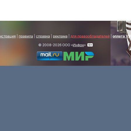
истрация
|
правила
|
справка
|
реклама
|
для правообладателей
|
оплата VI
© 2008-2026 ООО «
Инфон
»