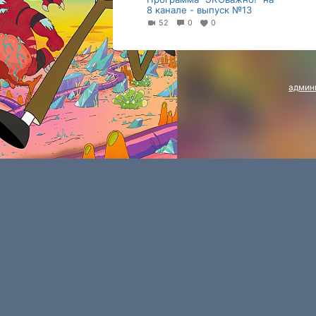
8 канале - выпуск №13
52
0
0
админ