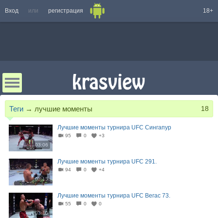
Вход
или
регистрация
18+
Теги
→
лучшие моменты
18
Лучшие моменты турнира UFC Сингапур
95
0
+3
03:06
Лучшие моменты турнира UFC 291.
94
0
+4
03:15
Лучшие моменты турнира UFC Вегас 73.
55
0
0
03:10