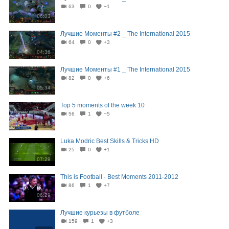
63
0
−1
06:03
Лучшие Моменты #2 _ The International 2015
64
0
+3
04:36
Лучшие Моменты #1 _ The International 2015
82
0
+6
05:34
Top 5 moments of the week 10
56
1
−5
01:30
Luka Modric Best Skills & Tricks HD
25
0
+1
07:29
This is Football - Best Moments 2011-2012
86
1
+7
06:29
Лучшие курьезы в футболе
159
1
+3