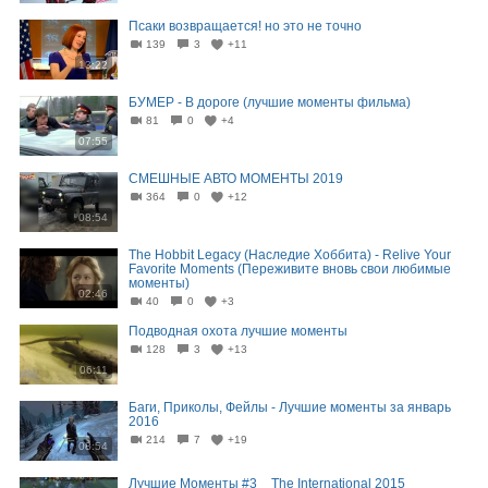
Псаки возвращается! но это не точно
139
3
+11
13:22
БУМЕР - В дороге (лучшие моменты фильма)
81
0
+4
07:55
СМЕШНЫЕ АВТО МОМЕНТЫ 2019
364
0
+12
08:54
The Hobbit Legacy (Наследие Хоббита) - Relive Your
Favorite Moments (Переживите вновь свои любимые
моменты)
02:46
40
0
+3
Подводная охота лучшие моменты
128
3
+13
06:11
Баги, Приколы, Фейлы - Лучшие моменты за январь
2016
214
7
+19
08:54
Лучшие Моменты #3 _ The International 2015