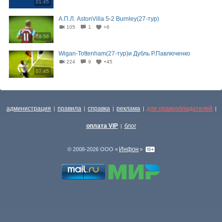
01:45
А.П.Л. AstonVilla 5-2 Burnley(27-тур)
105
1
+6
09:56
Wigan-Tottenham(27-тур)и Дубль Р.Павлюченко
224
9
+45
07:45
администрация
правила
справка
реклама
для правообладателей
|
|
|
|
|
оплата VIP
блог
|
Инфон
© 2008-2026 ООО «
»