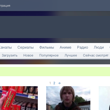
страция
Каналы
Сериалы
Фильмы
Аниме
Радио
Люди
Загрузить
Новое
Популярное
Лучшее
Сейчас смотрят
1
2
→
01:25
03:44