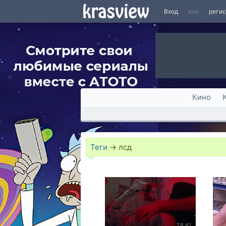
Вход
или
реги
Кино
Теги
→
лсд
28:41