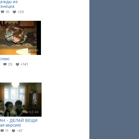
дежды из
знецка
7
10
+20
00:46
ослею
3
25
+141
02:46
АН - ДЕЛАЙ ВЕЩИ
ая версия)
11
−47