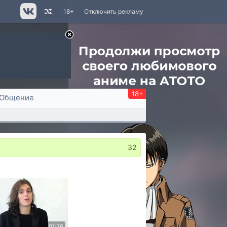
18+
Отключить рекламу
18+
Общение
32
01:26