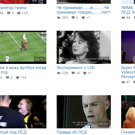
улятор трипа
Чё принимал......а!.........Чё
ЛИМБ. 
принимал говорю........Нет!
ЛСД. M
86
5
+23
355
5
+1
66
06:15
05:48
им я вижу футбол когда
Эксперимент с LSD
Super 
 лсд
Videocl
226
14
+1
Percept
10
2
+13
41
00:48
08:35
тый под ЛСД
Правда об ЛСД
Гениал