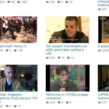
спецо
354
36
+267
124
4
+2
Новоку
50
00:29
03:30
ричный танец !!!
Тип решил опробовать на
Я взр
себе действие грибов и
00
4
+28
334
LSD
500
16
+3
07:50
03:08
берт Хофманн
Таблетки от СПИДа в виде
САРЕВ
датель ЛСД прожил 102
слоников
(женск
а
204
2
0
770
30
0
+7