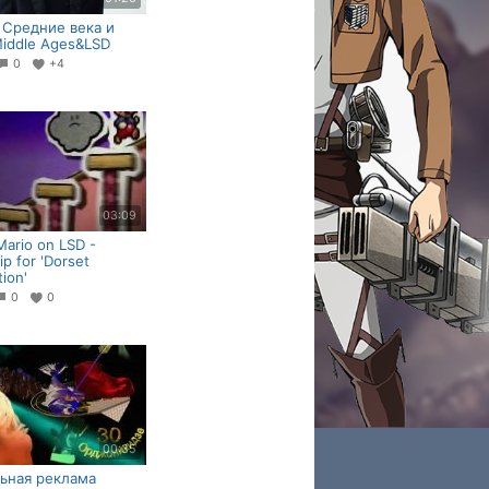
Средние века и
iddle Ages&LSD
0
+4
03:09
Mario on LSD -
ip for 'Dorset
ion'
0
0
00:35
ьная реклама