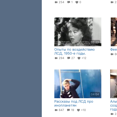
254
1
0
2
05:48
Опыты по воздействию
Фее
ЛСД, 1950-е годы.
6
294
27
+12
04:04
Рассказы под ЛСД про
Аль
инопланетян
соз
год
647
19
+10
2