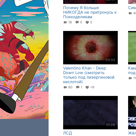
Почему Я больше
Сим
НИКОГДА не притронусь к
4
Психоделикам
18
0
0
03:04
Valentino Khan - Deep
Как
Down Low (смотреть
под
только под лизергиновой
1
кислотой)
80
1
+9
01:26
ЛСД
Жёл