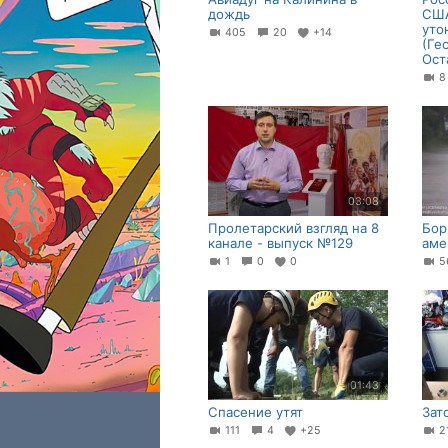
дождь
США
уто
405
20
+14
(Ге
Ост
03:08
Пролетарский взгляд на 8
Бор
канале - выпуск №129
аме
1
0
0
01:43
Спасение утят
Зат
111
4
+25
2