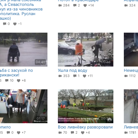
, а Севастополь
284
2
+14
32
нул из-за чиновников
ополитика. Руслан
ашко)
8
0
−1
04:41
00:46
ьба с засухой по
Ушла под воду
Немецк
рикански!
353
1
+11
111
56
10
+6
01:17
00:39
опило
Всю ливнёвку разворовали
Ливнев
15
0
+7
70
2
+4
178