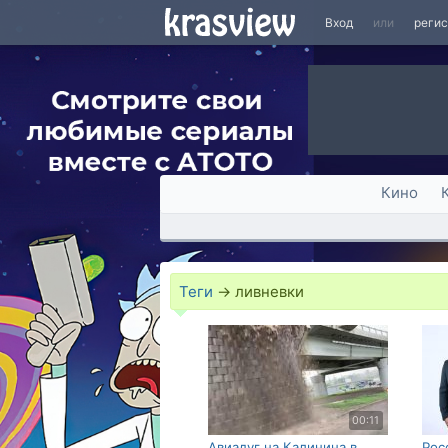
Вход
или
реги
Кино
Теги
→
ливневки
00:11
Авиадуг на Калинина в
Рос