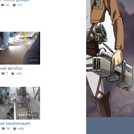
4
10
+11
00:51
ий автобус
2
7
+32
00:55
ая канализация
1
16
+66