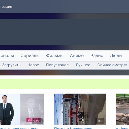
страция
Каналы
Сериалы
Фильмы
Аниме
Радио
Люди
Загрузить
Новое
Популярное
Лучшее
Сейчас смотрят
50:26
01:10
сия угнала союзника
Потоп в Краснодаре
Асфаль