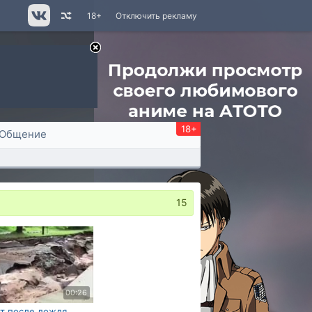
18+
Отключить рекламу
18+
Общение
15
00:26
т после дождя