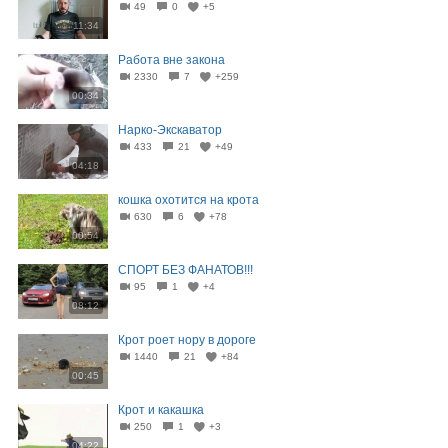
49
0
+5
11:34
Работа вне закона
2330
7
+259
00:34
Нарко-Экскаватор
433
21
+49
04:18
кошка охотится на крота
630
6
+78
00:54
СПОРТ БЕЗ ФАНАТОВ!!!
95
1
+4
08:12
Крот роет нору в дороге
1440
21
+84
00:45
Крот и какашка
250
1
+3
04:22