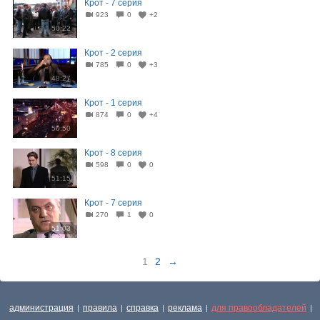
Крот - 7 серия
923
0
+2
50:22
Крот - 2 серия
785
0
+3
48:27
Крот - 1 серия
874
0
+4
50:50
Крот - 8 серия
598
0
0
51:15
Крот - 7 серия
270
1
0
51:03
1
2
→
администрация
правила
справка
реклама
для правообладателей
|
|
|
|
|