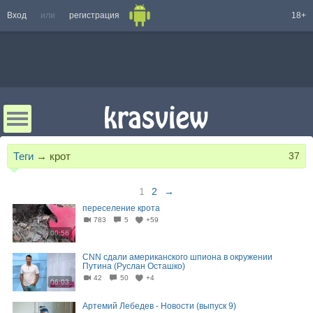
Вход
или
регистрация
18+
Теги
→
крот
37
1
2
→
переселение крота
783
5
+59
00:56
CNN сдали американского шпиона в окружении
Путина (Руслан Осташко)
42
50
+4
06:03
Артемий Лебедев - Новости (выпуск 9)