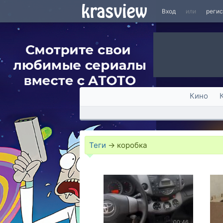
Вход
или
реги
Кино
Теги
→
коробка
00:46