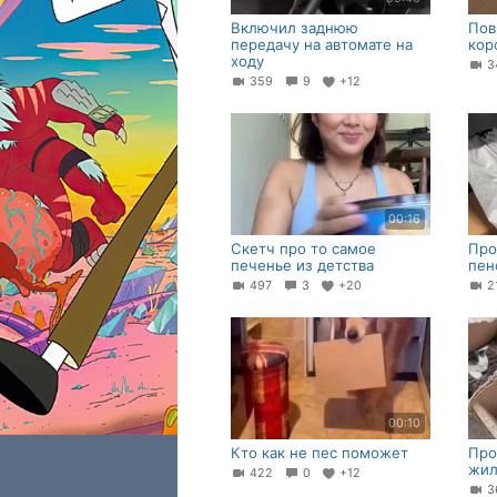
Включил заднюю
Пов
передачу на автомате на
кор
ходу
3
359
9
+12
00:16
Скетч про то самое
Про
печенье из детства
пен
497
3
+20
2
00:10
Кто как не пес поможет
Про
жиль
422
0
+12
3