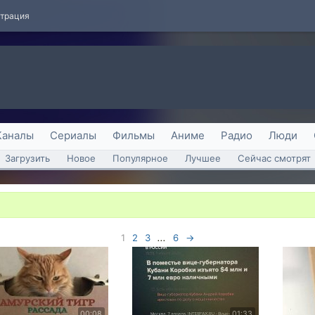
страция
Каналы
Сериалы
Фильмы
Аниме
Радио
Люди
Загрузить
Новое
Популярное
Лучшее
Сейчас смотрят
1
2
3
...
6
→
00:08
01:33