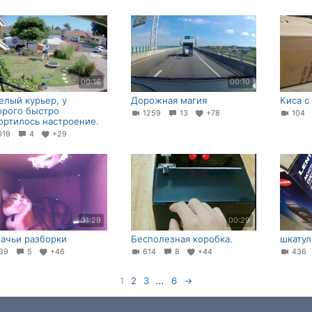
00:16
00:10
елый курьер, у
Дорожная магия
Киса с
орого быстро
1259
13
+78
104
ортилось настроение.
019
4
+29
01:29
00:29
ачьи разборки
Бесполезная коробка.
шкатул
39
5
+46
614
8
+44
43
1
2
3
...
6
→