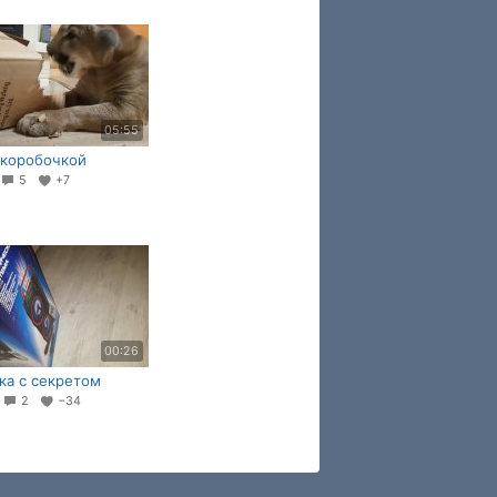
05:55
 коробочкой
5
+7
00:26
ка с секретом
6
2
−34