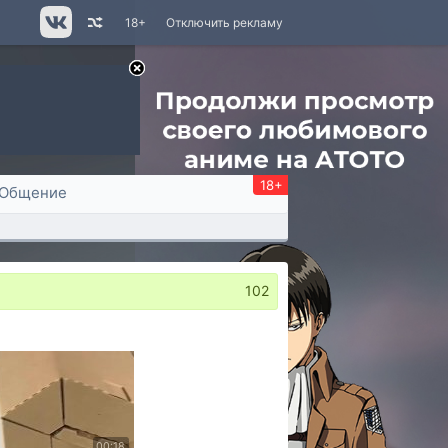
18+
Отключить рекламу
18+
Общение
102
00:18