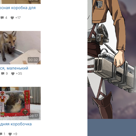
сная коробка для
4
+17
00:32
ся, маленький
5
9
+35
06:17
дняя коробочка
1
+9