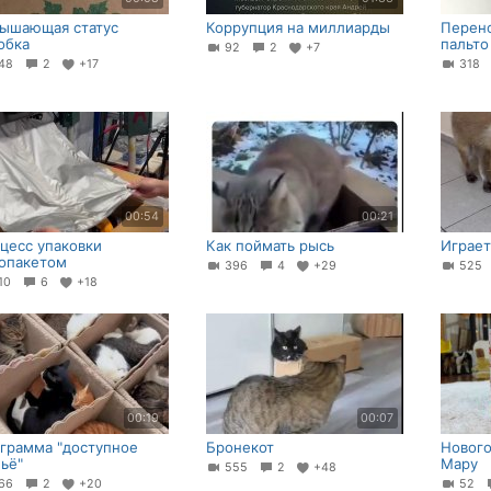
ышающая статус
Коррупция на миллиарды
Перено
обка
пальто
92
2
+7
48
2
+17
318
00:54
00:21
цесс упаковки
Как поймать рысь
Играет
опакетом
396
4
+29
52
10
6
+18
00:19
00:07
грамма "доступное
Бронекот
Нового
ё"⁠⁠
Мару
555
2
+48
66
2
+20
52