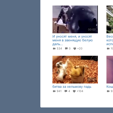
00:07
И уносят меня, и уносят
Вес
меня в звенящую белую
кот
даль...
исп
534
0
+20
1
00:57
битва за хельмову падь
Кош
941
4
+104
9