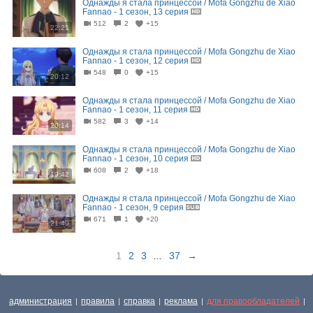
Однажды я стала принцессой / Mofa Gongzhu de Xiao
Fannao - 1 сезон, 13 серия
512
2
+15
22:21
Однажды я стала принцессой / Mofa Gongzhu de Xiao
Fannao - 1 сезон, 12 серия
548
0
+15
20:12
Однажды я стала принцессой / Mofa Gongzhu de Xiao
Fannao - 1 сезон, 11 серия
582
3
+14
20:14
Однажды я стала принцессой / Mofa Gongzhu de Xiao
Fannao - 1 сезон, 10 серия
608
2
+18
19:42
Однажды я стала принцессой / Mofa Gongzhu de Xiao
Fannao - 1 сезон, 9 серия
671
1
+20
21:49
1
2
3
...
37
→
администрация
правила
справка
реклама
для правообладателей
|
|
|
|
|