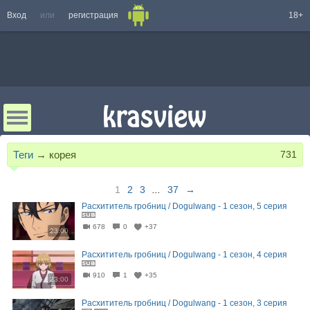
Вход
или
регистрация
18+
Теги
→
корея
731
1
2
3
...
37
→
Расхититель гробниц / Dogulwang - 1 сезон, 5 серия
678
0
+37
23:00
Расхититель гробниц / Dogulwang - 1 сезон, 4 серия
910
1
+35
23:00
Расхититель гробниц / Dogulwang - 1 сезон, 3 серия