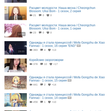
Расцвет молодости: Наша весна / Cheongchun
Blossom: Uliui Bom - 1 сезон, 2 серия
21
0
0
14:18
Расцвет молодости: Наша весна / Cheongchun
Blossom: Uliui Bom - 1 сезон, 1 серия
23
0
0
14:39
Однажды я стала принцессой / Mofa Gongzhu de Xiao
Fannao - 1 сезон, 16 серия "END"
393
4
+13
23:00
Корейские скороговорки
378
10
+17
00:24
Однажды я стала принцессой / Mofa Gongzhu de Xiao
Fannao - 1 сезон, 15 серия
441
2
+14
19:33
Однажды я стала принцессой / Mofa Gongzhu de Xiao
Fannao - 1 сезон, 14 серия
459
1
+10
19:42