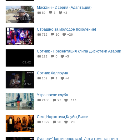
Масквич - 2 серия (Адаптация)
89
3
+3
14:52
Страшно за молодое поколение!
712
10
+26
01:55
Сотник - Презентация клипа Дискотеки Аварии
132
0
+5
03:42
Сотник Хеллоуин
152
1
+4
04:34
Утро после клуба
2100
97
−114
03:54
Секс,Наркотики,Клубы,Виски
1029
20
−23
03:20
Дурнев+1[антирепортаж]- Дети тоже танцуют