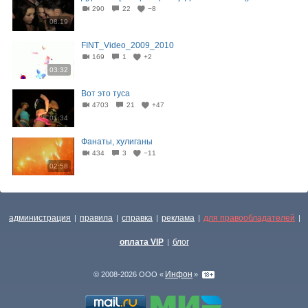
290
22
−8
08:19
FINT_Video_2009_2010
169
1
+2
03:32
Вот это туса
4703
21
+47
01:34
Фанаты, хулиганы
434
3
−11
02:58
администрация
правила
справка
реклама
для правообладателей
|
|
|
|
|
оплата VIP
блог
|
Инфон
© 2008-2026 ООО «
»