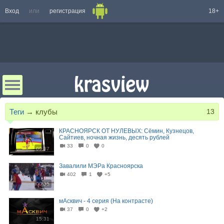
Вход
или
регистрация
18+
Теги
→
клубы
13
КРАСНОЯРСК ОТ НУЛЕВЫХ: Сёмин, Кузнецов,
Сайтиев, ночная жизнь, десять рублей
33
0
0
09:37
Завалили МЭРа Красноярска
402
1
+5
00:35
мАсквич - 4 серия (На контрасте)
37
0
+2
15:31