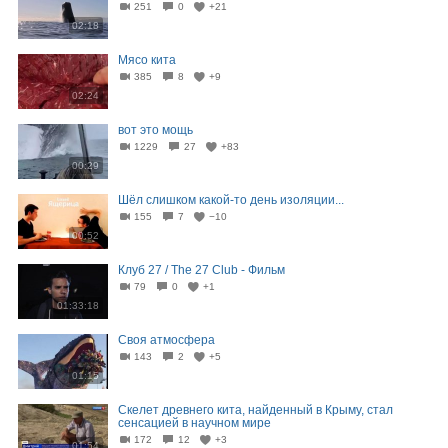
251
0
+21
02:18
Мясо кита
385
8
+9
02:24
вот это мощь
1229
27
+83
00:29
Шёл слишком какой-то день изоляции...
155
7
−10
00:52
Клуб 27 / The 27 Club - Фильм
79
0
+1
01:33:18
Своя атмосфера
143
2
+5
01:15
Скелет древнего кита, найденный в Крыму, стал
сенсацией в научном мире
172
12
+3
01:54