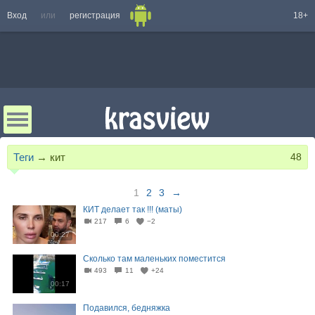
Вход
или
регистрация
18+
Теги
→
кит
48
1
2
3
→
КИТ делает так !!! (маты)
217
6
−2
00:27
Сколько там маленьких поместится
493
11
+24
00:17
Подавился, бедняжка