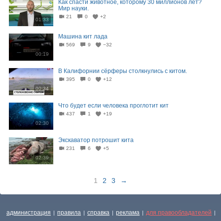
Как спасти животное, которому 30 миллионов лет?
Мир науки.
21
0
+2
01:33
Машина кит лада
569
9
−32
00:19
В Калифорнии сёрферы столкнулись с китом.
395
0
+12
00:34
Что будет если человека проглотит кит
437
1
+19
02:30
Экскаватор потрошит кита
231
6
+5
02:39
1
2
3
→
администрация
правила
справка
реклама
для правообладателей
|
|
|
|
|