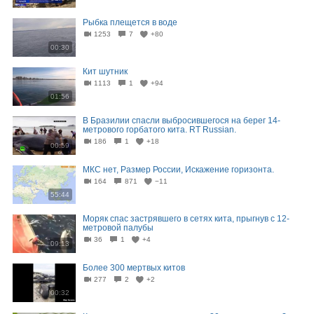
Рыбка плещется в воде
1253
7
+80
00:30
Кит шутник
1113
1
+94
01:56
В Бразилии спасли выбросившегося на берег 14-
метрового горбатого кита. RT Russian.
186
1
+18
00:59
МКС нет, Размер России, Искажение горизонта.
164
871
−11
55:44
Моряк спас застрявшего в сетях кита, прыгнув с 12-
метровой палубы
36
1
+4
09:13
Более 300 мертвых китов
277
2
+2
00:32