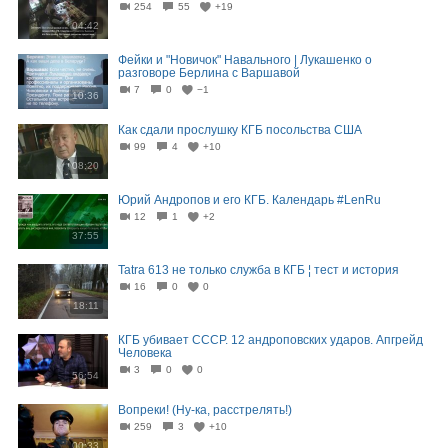
254
55
+19
04:42
Фейки и "Новичок" Навального | Лукашенко о
разговоре Берлина с Варшавой
7
0
−1
10:36
Как сдали прослушку КГБ посольства США
99
4
+10
08:20
Юрий Андропов и его КГБ. Календарь #LenRu
12
1
+2
37:55
Tatra 613 не только служба в КГБ ¦ тест и история
16
0
0
18:11
КГБ yбивaeт СССР. 12 андроповских ударов. Апгрейд
Человека
3
0
0
56:54
Вопреки! (Ну-ка, расстрелять!)
259
3
+10
00:33