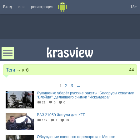
Вход
или
регистрация
18+
Теги
→
кгб
44
1
2
3
→
Лукашенко уберёг русские ракеты: Белорусы схватили
"Блэйда", делавшего снимки "Искандера"
21
0
0
18:05
ВАЗ 21059 Жигули для КГБ
149
1
+9
02:30
Обсуждение военного переворота в Минске