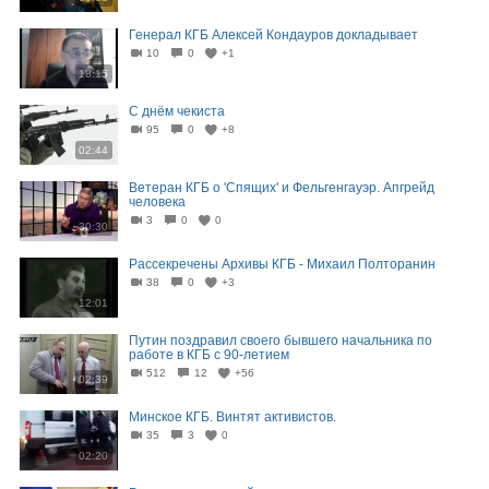
Генерал КГБ Алексей Кондауров докладывает
10
0
+1
18:15
С днём чекиста
95
0
+8
02:44
Ветеран КГБ о 'Спящих' и Фельгенгауэр. Апгрейд
человека
3
0
0
30:30
Рассекречены Архивы КГБ - Михаил Полторанин
38
0
+3
12:01
Путин поздравил своего бывшего начальника по
работе в КГБ с 90-летием
512
12
+56
02:39
Минское КГБ. Винтят активистов.
35
3
0
02:20