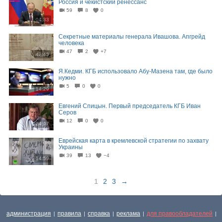
Россия и чекистский ренессанс
59
8
0
04:33
Секретные материалы генерала Ивашова. Апгрейд
человека
47
2
+7
42:43
Я.Кедми. КГБ использовало Абу-Мазена там, где было
нужно
5
0
0
14:29
Евгений Спицын. Первый председатель КГБ Иван
Серов
12
0
0
24:07
Еврейская карта в кремлевской стратегии по захвату
Украины
39
13
−4
14:59
1
2
3
→
администрация
правила
справка
реклама
для правообладателей
|
|
|
|
|