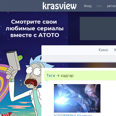
Вход
или
реги
Кино
Теги
→
кадгар
03:18
[СПОЙЛЕРЫ] Khadgars