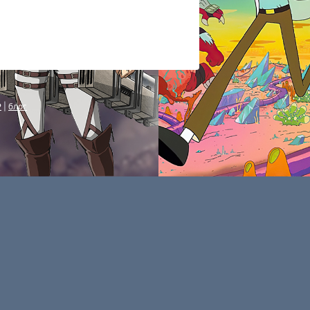
P
|
блог