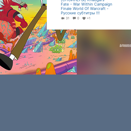
Fate - War Within Campaign
Finale World Of Warcraft -
Русские субтитры !!!
31
0
+1
админ