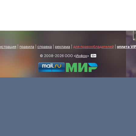
истрация
|
правила
|
справка
|
реклама
|
для правообладателей
|
оплата VI
© 2008-2026 ООО «
Инфон
»