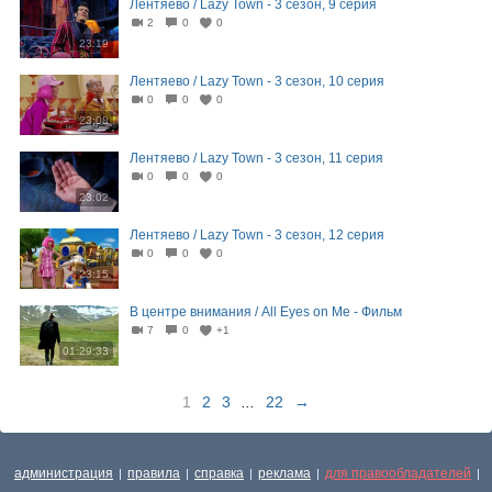
Лентяево / Lazy Town - 3 сезон, 9 серия
2
0
0
23:19
Лентяево / Lazy Town - 3 сезон, 10 серия
0
0
0
23:08
Лентяево / Lazy Town - 3 сезон, 11 серия
0
0
0
23:02
Лентяево / Lazy Town - 3 сезон, 12 серия
0
0
0
23:15
В центре внимания / All Eyes on Me - Фильм
7
0
+1
01:29:33
1
2
3
...
22
→
администрация
правила
справка
реклама
для правообладателей
|
|
|
|
|