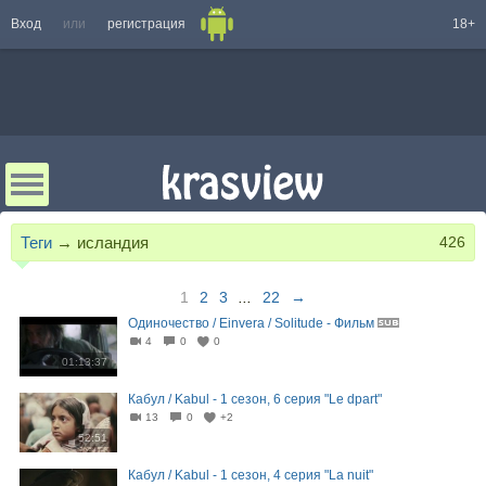
Вход
или
регистрация
18+
Теги
→
исландия
426
1
2
3
...
22
→
Одиночество / Einvera / Solitude - Фильм
4
0
0
01:13:37
Кабул / Kabul - 1 сезон, 6 серия "Le dpart"
13
0
+2
52:51
Кабул / Kabul - 1 сезон, 4 серия "La nuit"