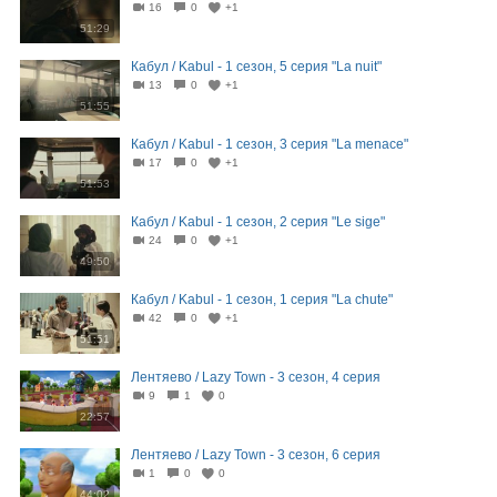
16
0
+1
51:29
Кабул / Kabul - 1 сезон, 5 серия "La nuit"
13
0
+1
51:55
Кабул / Kabul - 1 сезон, 3 серия "La menace"
17
0
+1
51:53
Кабул / Kabul - 1 сезон, 2 серия "Le sige"
24
0
+1
49:50
Кабул / Kabul - 1 сезон, 1 серия "La chute"
42
0
+1
51:51
Лентяево / Lazy Town - 3 сезон, 4 серия
9
1
0
22:57
Лентяево / Lazy Town - 3 сезон, 6 серия
1
0
0
44:02