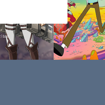
P
|
блог