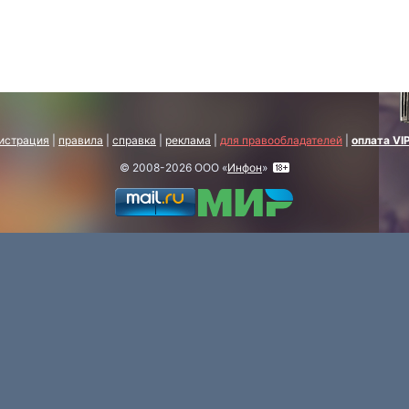
истрация
|
правила
|
справка
|
реклама
|
для правообладателей
|
оплата VI
© 2008-2026 ООО «
Инфон
»