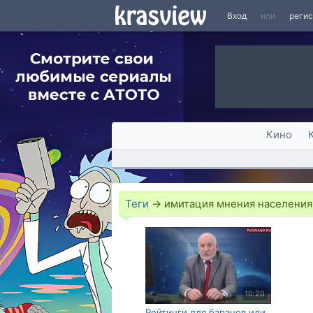
Вход
или
реги
Кино
Теги
→
имитация мнения населения
10:20
Рейтинги для баранов или