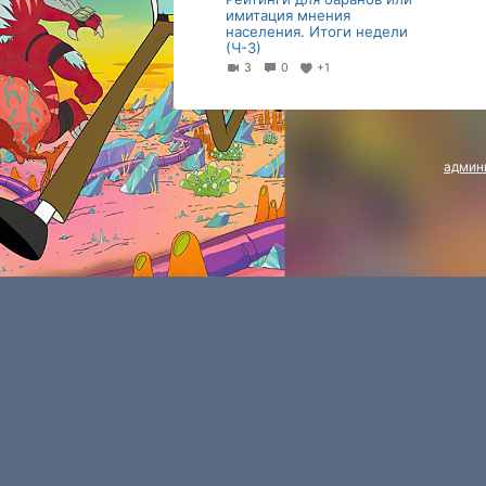
имитация мнения
населения. Итоги недели
(Ч-3)
3
0
+1
админ