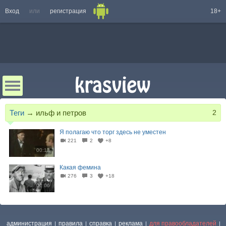
Вход
или
регистрация
18+
Теги
→
ильф и петров
2
Я полагаю что торг здесь не уместен
221
2
+8
00:13
Какая фемина
276
3
+18
00:06
администрация
правила
справка
реклама
для правообладателей
|
|
|
|
|