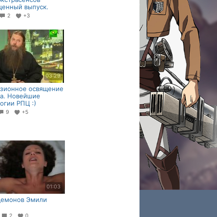
щенный выпуск.
2
+3
03:29
изионное освящение
а. Новейшие
огии РПЦ :)
9
+5
01:03
демонов Эмили
4
2
0