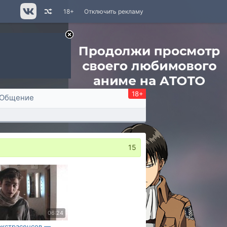
18+
Отключить рекламу
18+
Общение
15
06:24
экстрасенсов —