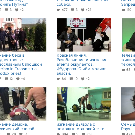
гонять Путина"
собаки.
Запре
32
3
−2
477
3
+21
110
08:17
49:14
нание беса в
Красная линия.
Телев
днестровье
Разоблачение и изгнание
жилищ
вославным батюшкой
агента оккупантов,
технол
cism in Transnistria
Фёдорова. О чём молчат
68
odox priest
власти.
27
12
+4
64
19
−2
04:22
00:13
нание демона,
изгнание дьявола с
Семь 
ссический способ
помощью становой тяги
Роуз.
06
28
+1
804
5
+38
42