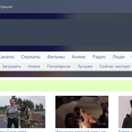
страция
Каналы
Сериалы
Фильмы
Аниме
Радио
Люди
Загрузить
Новое
Популярное
Лучшее
Сейчас смотрят
29:13
00:06
ан Саня идет
Изгнание темной силы из
Битва 