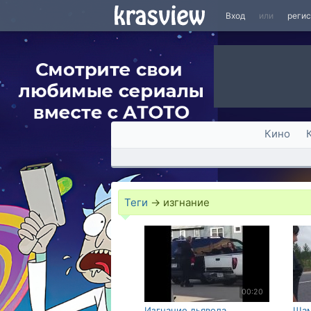
Вход
или
реги
Кино
Теги
→
изгнание
00:20
Изгнание дьявола
Шам