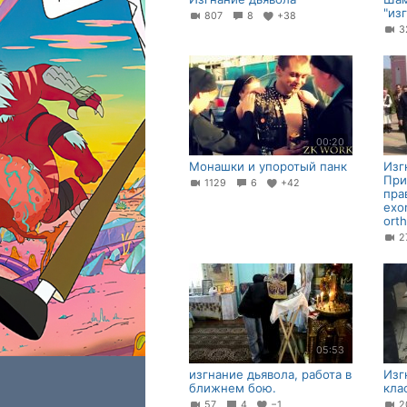
"из
807
8
+38
00:20
Монашки и упоротый панк
Изг
При
1129
6
+42
пра
exor
orth
05:53
изгнание дьявола, работа в
Изг
ближнем бою.
кла
57
4
−1
2