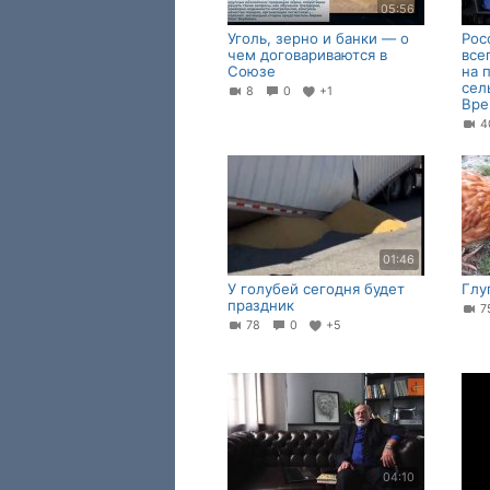
05:56
Уголь, зерно и банки — о
Рос
чем договариваются в
все
Союзе
на 
сел
8
0
+1
Вре
01:46
У голубей сегодня будет
Глу
праздник
7
78
0
+5
04:10