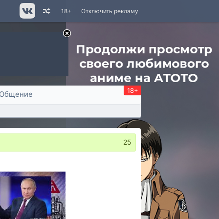
18+
Отключить рекламу
18+
Общение
25
18:35