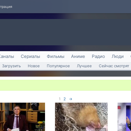
страция
Каналы
Сериалы
Фильмы
Аниме
Радио
Люди
Загрузить
Новое
Популярное
Лучшее
Сейчас смотрят
1
2
→
11:52
00:20