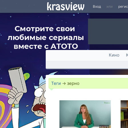
Вход
или
реги
Кино
Теги
→
зерно
13:23