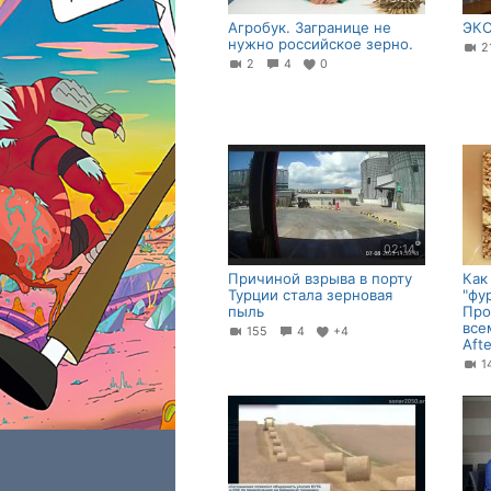
Агробук. Загранице не
ЭК
нужно российское зерно.
2
4
0
02:14
Причиной взрыва в порту
Как
Турции стала зерновая
"фу
пыль
Про
все
155
4
+4
Aft