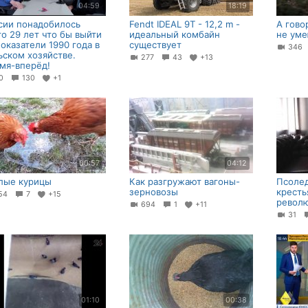
04:59
18:19
сии понадобилось
Fendt IDEAL 9T - 12,2 m -
А гово
го 29 лет что бы выйти
идеальный комбайн
не уме
показатели 1990 года в
существует
34
ьском хозяйстве.
277
43
+13
мя-вперёд!
40
130
+1
00:57
04:12
пые курицы
Как разгружают вагоны-
Псолед
зерновозы
кресть
54
7
+15
револю
694
1
+11
31
01:10
00:38