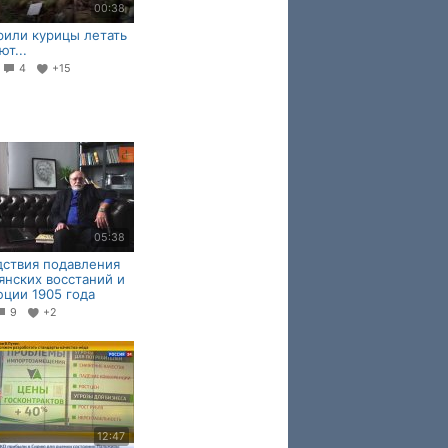
00:38
рили курицы летать
ют...
6
4
+15
05:38
ствия подавления
янских восстаний и
ции 1905 года
9
+2
12:47