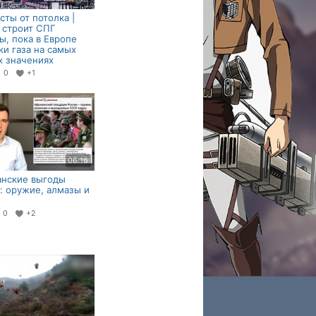
сты от потолка |
 строит СПГ
ы, пока в Европе
ки газа на самых
 значениях
0
+1
06:16
анские выгоды
: оружие, алмазы и
0
+2