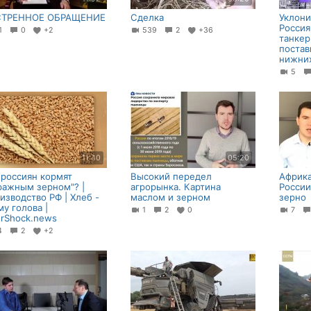
СТРЕННОЕ ОБРАЩЕНИЕ
Сделка
Уклони
Россия
21
0
+2
539
2
+36
танкер
постав
нижних
5
11:40
05:20
 россиян кормят
Высокий передел
Африк
ражным зерном"? |
агрорынка. Картина
России
изводство РФ | Хлеб -
маслом и зерном
зерно
му голова |
1
2
0
7
erShock.news
14
2
+2