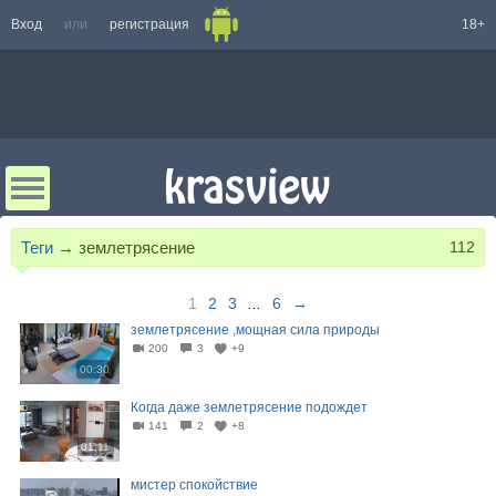
Вход
или
регистрация
18+
Теги
→
землетрясение
112
1
2
3
...
6
→
землетрясение ,мощная сила природы
200
3
+9
00:30
Когда даже землетрясение подождет
141
2
+8
01:11
мистер спокойствие