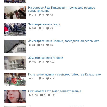
На острове Ява, Индонезия, произошло мощное
землетрясение
276
0
+2
00:25
Землетрясение в Гаити
187
1
+5
01:15
Землетрясение в Японии, повседневная реальность
48
10
+6
11:16
Землетрясение в Японии
467
4
+10
00:05
Испытание здания на сейсмостойкость в Казахстане
176
6
+18
05:54
Оказывается это было землетрясение
1186
8
+11
00:09