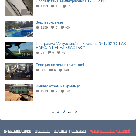
Последствия землетрясения 12.01.2021
1123
13
+5
00:10
Землетрясение
1159
6
+34
00:12
Программа "Актуально" на 8 канале № 1702 "СТРАХ
НАРОДА ПЕРЕД ВЛАСТЬЮ"
24
0
+8
08:40
Реакция на землетрясение!
585
6
+43
00:40
Вышел утром на крыльцо
1213
9
+42
00:42
1
2
3
...
6
→
администрация
правила
справка
реклама
для правообладателей
|
|
|
|
|