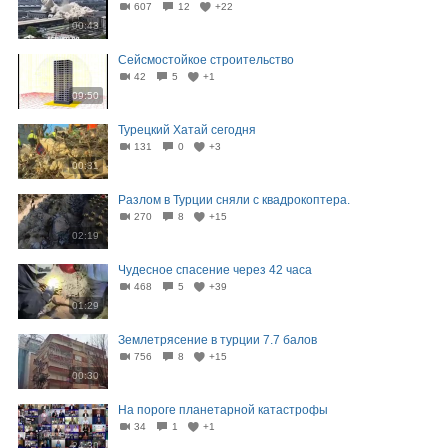
607
12
+22
00:43
Сейсмостойкое строительство
42
5
+1
09:50
Турецкий Хатай сегодня
131
0
+3
00:31
Разлом в Турции сняли с квадрокоптера.
270
8
+15
02:19
Чудесное спасение через 42 часа
468
5
+39
01:29
Землетрясение в турции 7.7 балов
756
8
+15
00:30
На пороге планетарной катастрофы
34
1
+1
24:30