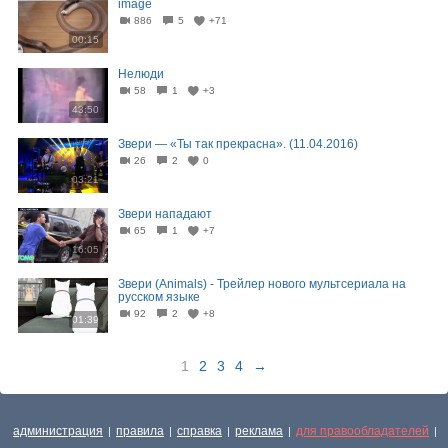
image
886
5
+71
00:15
Нелюди
58
1
+3
43:50
Звери — «Ты так прекрасна». (11.04.2016)
26
2
0
03:21
Звери нападают
65
1
+7
16:05
Звери (Animals) - Трейлер нового мультсериала на
русском языке
92
2
+8
01:39
1
2
3
4
→
администрация
правила
справка
реклама
для правообладателей
|
|
|
|
|