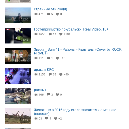
странные эти люди)
471
5
0
01:00
Гостеприимство по-уральски. Real Video. 18+
1653
14
+101
02:41
Звери _ Sum 41 - Районы - Кварталы (Cover by ROCK
PRIVET)
111
1
+15
04:10
драка в KFC
2159
32
−40
02:27
рамсы)
406
3
0
00:34
Животных в 2016 году стало значительно меньше
(новости)
53
4
+2
04:22