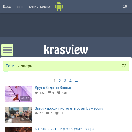
Вход
или
регистрация
18+
Теги
→
звери
72
1
2
3
4
→
Друг в беде не бросит
432
6
+35
00:13
Звери- дожди пистолетыcover by visconti
32
0
−1
02:55
Квартирник НТВ у Маргулиса Звери