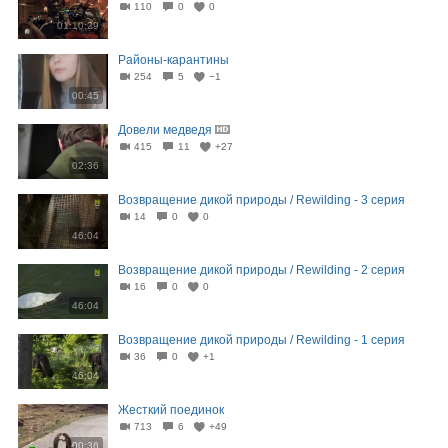
110
0
0
01:10:29
Районы-карантины
254
5
−1
00:45
Довели медведя
415
11
+27
02:36
Возвращение дикой природы / Rewilding - 3 серия
14
0
0
46:04
Возвращение дикой природы / Rewilding - 2 серия
16
0
0
46:04
Возвращение дикой природы / Rewilding - 1 серия
36
0
+1
46:04
Жесткий поединок
713
6
+49
00:36