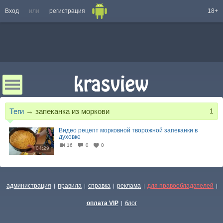
Вход
или
регистрация
18+
Теги
→
запеканка из моркови
1
Видео рецепт морковной творожной запеканки в
духовке
16
0
0
04:29
администрация
правила
справка
реклама
для правообладателей
|
|
|
|
|
оплата VIP
блог
|